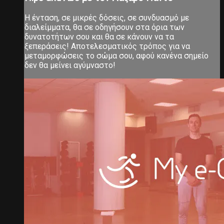
Η ένταση, σε μικρές δόσεις, σε συνδυασμό με
διαλείμματα, θα σε οδηγήσουν στα όρια των
δυνατοτήτων σου και θα σε κάνουν να τα
ξεπεράσεις! Αποτελεσματικός τρόπος για να
μεταμορφώσεις το σώμα σου, αφού κανένα σημείο
δεν θα μείνει αγύμναστο!