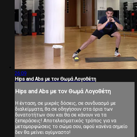
26:09
Hips and Abs με τον Θωμά Λογοθέτη
Hips and Abs με τον Θωμά Λογοθέτη
Η ένταση, σε μικρές δόσεις, σε συνδυασμό με
διαλείμματα, θα σε οδηγήσουν στα όρια των
δυνατοτήτων σου και θα σε κάνουν να τα
ξεπεράσεις! Αποτελεσματικός τρόπος για να
μεταμορφώσεις το σώμα σου, αφού κανένα σημείο
δεν θα μείνει αγύμναστο!