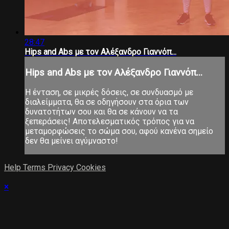
28:47
Hips and Abs με τον Αλέξανδρο Γιαννόπ...
Hips and Abs με τον Αλέξανδρο Γιαννόπ...
Η ένταση, σε μικρές δόσεις, σε συνδυασμό με
διαλείμματα, θα σε οδηγήσουν στα όρια των
δυνατοτήτων σου και θα σε κάνουν να τα
ξεπεράσεις! Αποτελεσματικός τρόπος για να
μεταμορφώσεις το σώμα σου, αφού κανένα σημείο
δεν θα μείνει αγύμναστο!
Help
Terms
Privacy
Cookies
×