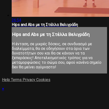
26:54
Hips and Abs με τη Στέλλα Βελιγράδη
Hips and Abs με τη Στέλλα Βελιγράδη
Η ένταση, σε μικρές δόσεις, σε συνδυασμό με
διαλείμματα, θα σε οδηγήσουν στα όρια των
δυνατοτήτων σου και θα σε κάνουν να τα
ξεπεράσεις! Αποτελεσματικός τρόπος για να
μεταμορφώσεις το σώμα σου, αφού κανένα σημείο
δεν θα μείνει αγύμναστο!
Help
Terms
Privacy
Cookies
×