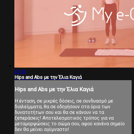
23:36
Hips and Abs με την Έλια Καγιά
Hips and Abs με την Έλια Καγιά
Η ένταση, σε μικρές δόσεις, σε συνδυασμό με
διαλείμματα, θα σε οδηγήσουν στα όρια των
δυνατοτήτων σου και θα σε κάνουν να τα
ξεπεράσεις! Αποτελεσματικός τρόπος για να
μεταμορφώσεις το σώμα σου, αφού κανένα σημείο
δεν θα μείνει αγύμναστο!