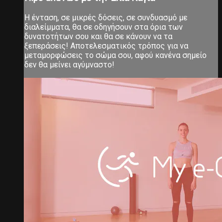
Η ένταση, σε μικρές δόσεις, σε συνδυασμό με
διαλείμματα, θα σε οδηγήσουν στα όρια των
δυνατοτήτων σου και θα σε κάνουν να τα
ξεπεράσεις! Αποτελεσματικός τρόπος για να
μεταμορφώσεις το σώμα σου, αφού κανένα σημείο
δεν θα μείνει αγύμναστο!