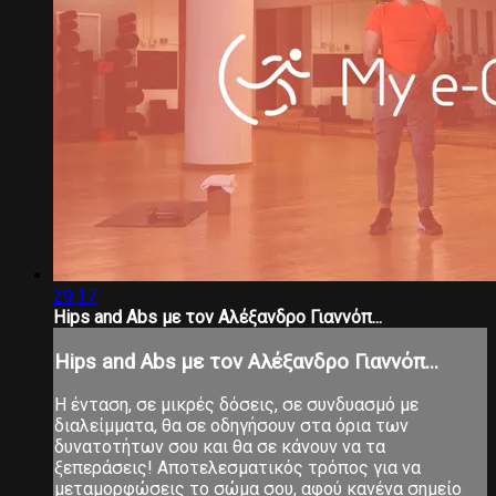
29:17
Hips and Abs με τον Αλέξανδρο Γιαννόπ...
Hips and Abs με τον Αλέξανδρο Γιαννόπ...
Η ένταση, σε μικρές δόσεις, σε συνδυασμό με
διαλείμματα, θα σε οδηγήσουν στα όρια των
δυνατοτήτων σου και θα σε κάνουν να τα
ξεπεράσεις! Αποτελεσματικός τρόπος για να
μεταμορφώσεις το σώμα σου, αφού κανένα σημείο