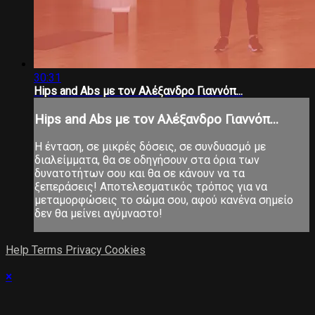
30:31
Hips and Abs με τον Αλέξανδρο Γιαννόπ...
Hips and Abs με τον Αλέξανδρο Γιαννόπ...
Η ένταση, σε μικρές δόσεις, σε συνδυασμό με
διαλείμματα, θα σε οδηγήσουν στα όρια των
δυνατοτήτων σου και θα σε κάνουν να τα
ξεπεράσεις! Αποτελεσματικός τρόπος για να
μεταμορφώσεις το σώμα σου, αφού κανένα σημείο
δεν θα μείνει αγύμναστο!
Help
Terms
Privacy
Cookies
×