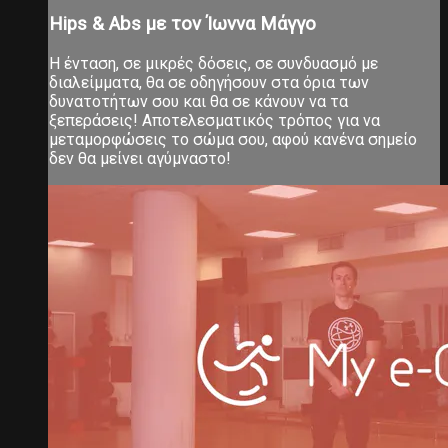
Hips & Abs με τον Ίωννα Μάγγο
Η ένταση, σε μικρές δόσεις, σε συνδυασμό με
διαλείμματα, θα σε οδηγήσουν στα όρια των
δυνατοτήτων σου και θα σε κάνουν να τα
ξεπεράσεις! Αποτελεσματικός τρόπος για να
μεταμορφώσεις το σώμα σου, αφού κανένα σημείο
δεν θα μείνει αγύμναστο!