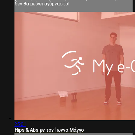
δεν θα μείνει αγύμναστο!
25:01
Hips & Abs με τον Ίωννα Μάγγο