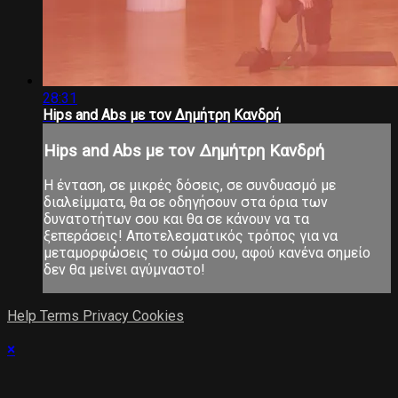
28:31
Hips and Abs με τον Δημήτρη Κανδρή
Hips and Abs με τον Δημήτρη Κανδρή
Η ένταση, σε μικρές δόσεις, σε συνδυασμό με
διαλείμματα, θα σε οδηγήσουν στα όρια των
δυνατοτήτων σου και θα σε κάνουν να τα
ξεπεράσεις! Αποτελεσματικός τρόπος για να
μεταμορφώσεις το σώμα σου, αφού κανένα σημείο
δεν θα μείνει αγύμναστο!
Help
Terms
Privacy
Cookies
×