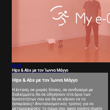
25:01
Hips & Abs με τον Ίωννα Μάγγο
Hips & Abs με τον Ίωννα Μάγγο
Η ένταση, σε μικρές δόσεις, σε συνδυασμό με
διαλείμματα, θα σε οδηγήσουν στα όρια των
δυνατοτήτων σου και θα σε κάνουν να τα
ξεπεράσεις! Αποτελεσματικός τρόπος για να
μεταμορφώσεις το σώμα σου, αφού κανένα σημείο