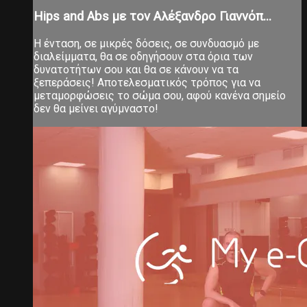
Hips and Abs με τον Αλέξανδρο Γιαννόπ...
Η ένταση, σε μικρές δόσεις, σε συνδυασμό με
διαλείμματα, θα σε οδηγήσουν στα όρια των
δυνατοτήτων σου και θα σε κάνουν να τα
ξεπεράσεις! Αποτελεσματικός τρόπος για να
μεταμορφώσεις το σώμα σου, αφού κανένα σημείο
δεν θα μείνει αγύμναστο!