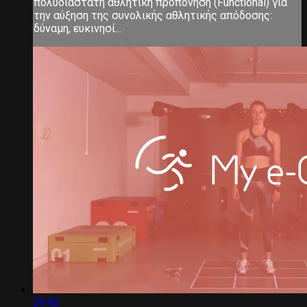
πολυδιάστατη αθλητική προπόνηση (Functional) για
την αύξηση της συνολικής αθλητικής απόδοσης:
δύναμη, ευκινησί...
29:43