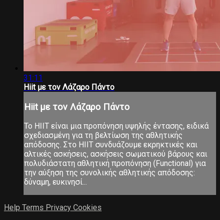
31:11
Hiit με τον Λάζαρο Πάντο
Hiit με τον Λάζαρο Πάντο
Το ΗΙΙΤ είναι μια προπόνηση υψηλής έντασης, ειδικά
σχεδιασμένη για τη βελτίωση της αθλητικής
απόδοσης. Στο ΗΙΙΤ συνδυάζουμε εκρηκτικές και
αλτικές ασκήσεις, ασκήσεις σωματικού βάρους και
πολυδιάστατη αθλητική προπόνηση (Functional) για
την αύξηση της συνολικής αθλητικής απόδοσης:
δύναμη, ευκινησί...
Help
Terms
Privacy
Cookies