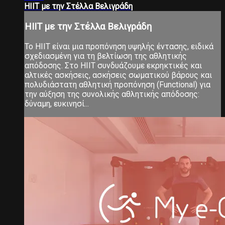
ΗΙΙΤ με την Στέλλα Βελιγράδη
ΗΙΙΤ με την Στέλλα Βελιγράδη
Το ΗΙΙΤ είναι μια προπόνηση υψηλής έντασης, ειδικά
σχεδιασμένη για τη βελτίωση της αθλητικής
απόδοσης. Στο ΗΙΙΤ συνδυάζουμε εκρηκτικές και
αλτικές ασκήσεις, ασκήσεις σωματικού βάρους και
πολυδιάστατη αθλητική προπόνηση (Functional) για
την αύξηση της συνολικής αθλητικής απόδοσης:
δύναμη, ευκινησί...