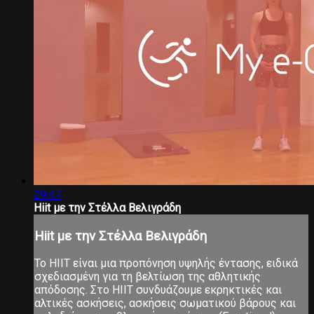
29:47
Hiit με την Στέλλα Βελιγράδη
Hiit με την Στέλλα Βελιγράδη
Το ΗΙΙΤ είναι μια προπόνηση υψηλής έντασης, ειδικά
σχεδιασμένη για τη βελτίωση της αθλητικής
απόδοσης. Στο ΗΙΙΤ συνδυάζουμε εκρηκτικές και
αλτικές ασκήσεις, ασκήσεις σωματικού βάρους και