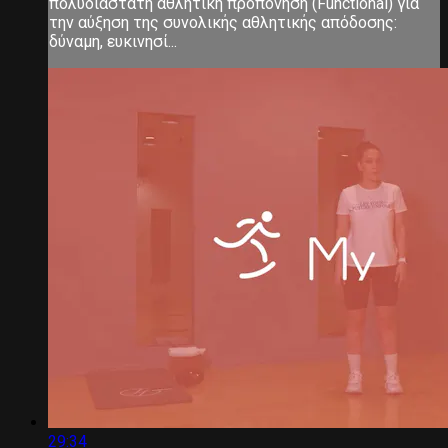
πολυδιάστατη αθλητική προπόνηση (Functional) για
την αύξηση της συνολικής αθλητικής απόδοσης:
δύναμη, ευκινησί...
29:34