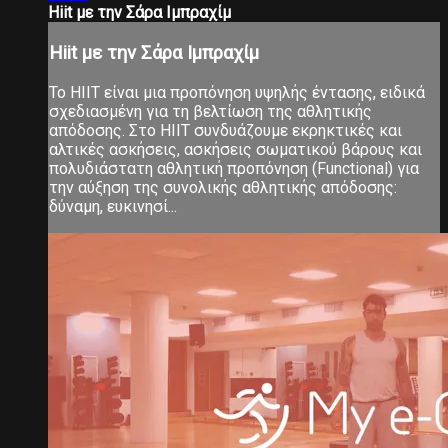
Hiit με την Σάρα Ιμπραχίμ
Hiit με την Σάρα Ιμπραχίμ
Το ΗΙΙΤ είναι μια προπόνηση υψηλής έντασης, ειδικά
σχεδιασμένη για τη βελτίωση της αθλητικής
απόδοσης. Στο ΗΙΙΤ συνδυάζουμε εκρηκτικές και
αλτικές ασκήσεις, ασκήσεις σωματικού βάρους και
πολυδιάστατη αθλητική προπόνηση (Functional) για
την αύξηση της συνολικής αθλητικής απόδοσης:
δύναμη, ευκινησί...