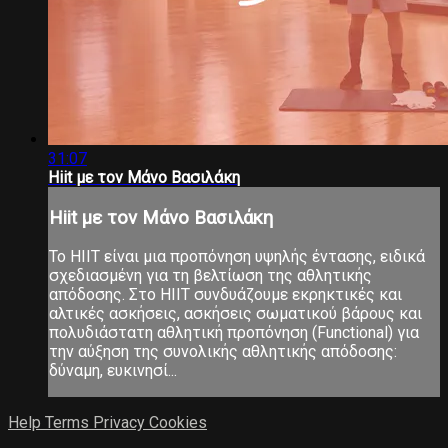
31:07
Hiit με τον Μάνο Βασιλάκη
Hiit με τον Μάνο Βασιλάκη
Το ΗΙΙΤ είναι μια προπόνηση υψηλής έντασης, ειδικά
σχεδιασμένη για τη βελτίωση της αθλητικής
απόδοσης. Στο ΗΙΙΤ συνδυάζουμε εκρηκτικές και
αλτικές ασκήσεις, ασκήσεις σωματικού βάρους και
πολυδιάστατη αθλητική προπόνηση (Functional) για
την αύξηση της συνολικής αθλητικής απόδοσης:
δύναμη, ευκινησί...
Help
Terms
Privacy
Cookies