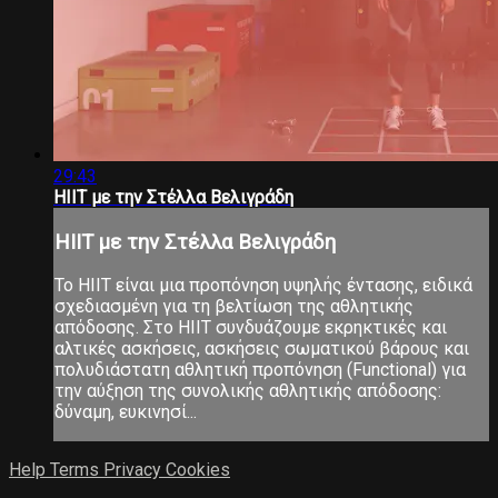
29:43
ΗΙΙΤ με την Στέλλα Βελιγράδη
ΗΙΙΤ με την Στέλλα Βελιγράδη
Το ΗΙΙΤ είναι μια προπόνηση υψηλής έντασης, ειδικά
σχεδιασμένη για τη βελτίωση της αθλητικής
απόδοσης. Στο ΗΙΙΤ συνδυάζουμε εκρηκτικές και
αλτικές ασκήσεις, ασκήσεις σωματικού βάρους και
πολυδιάστατη αθλητική προπόνηση (Functional) για
την αύξηση της συνολικής αθλητικής απόδοσης:
δύναμη, ευκινησί...
Help
Terms
Privacy
Cookies