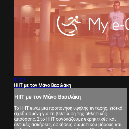
33:09
HIIT με τον Μάνο Βασιλάκη
HIIT με τον Μάνο Βασιλάκη
Το ΗΙΙΤ είναι μια προπόνηση υψηλής έντασης, ειδικά
σχεδιασμένη για τη βελτίωση της αθλητικής
απόδοσης. Στο ΗΙΙΤ συνδυάζουμε εκρηκτικές και
αλτικές ασκήσεις, ασκήσεις σωματικού βάρους και