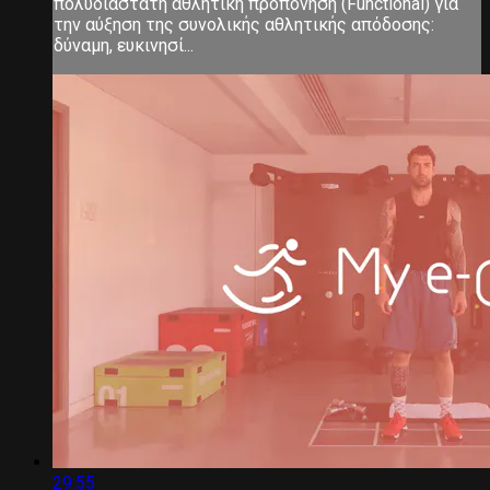
πολυδιάστατη αθλητική προπόνηση (Functional) για
την αύξηση της συνολικής αθλητικής απόδοσης:
δύναμη, ευκινησί...
29:55