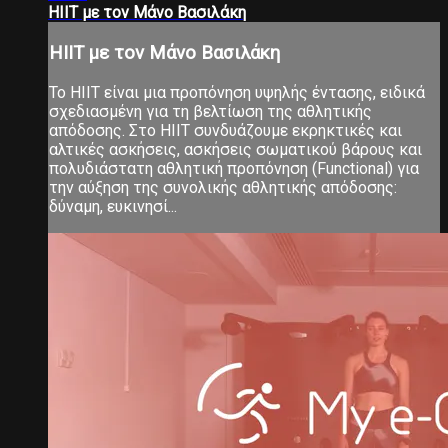
ΗΙΙΤ με τον Μάνο Βασιλάκη
ΗΙΙΤ με τον Μάνο Βασιλάκη
Το ΗΙΙΤ είναι μια προπόνηση υψηλής έντασης, ειδικά
σχεδιασμένη για τη βελτίωση της αθλητικής
απόδοσης. Στο ΗΙΙΤ συνδυάζουμε εκρηκτικές και
αλτικές ασκήσεις, ασκήσεις σωματικού βάρους και
πολυδιάστατη αθλητική προπόνηση (Functional) για
την αύξηση της συνολικής αθλητικής απόδοσης:
δύναμη, ευκινησί...