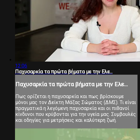
12:06
Παχυσαρκία τα πρώτα βήματα με την Ελε...
Παχυσαρκία τα πρώτα βήματα με την Ελε...
Πως ορίζεται η παχυσαρκία και πως βρίσκουμε
μόνοι μας τον Δείκτη Μάζας Σώματος (ΔΜΣ). Τι είναι
πραγματικά η λεγόμενη παχυσαρκία και οι πιθανοί
κίνδυνοι που κρύβονται για την υγεία μας. Συμβουλές
και οδηγίες για μετρήσεις και καλύτερη ζωή.