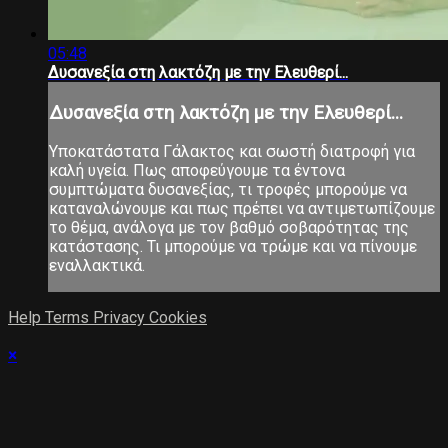
05:48
Δυσανεξία στη λακτόζη με την Ελευθερί...
Δυσανεξία στη λακτόζη με την Ελευθερί...
Υποκατάστατα Γάλακτος και σωστή διατροφή για
καλή υγεία. Πως αποφεύγουμε τα έντονα
συμπτώματα δυσανεξίας, τι τροφές μπορούμε να
καταναλώνουμε και πως πρέπει να αντιμετωπίζουμε
το θέμα, ανάλογα με τον βαθμό σοβαρότητας της
κατάστασης. Τι μπορούμε να τρώμε και να πίνουμε
εναλλακτικά.
Help
Terms
Privacy
Cookies
×