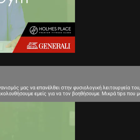
γανισμός μας να επανέλθει στην φυσιολογική λειτουργεία του
κολουθήσουμε εμείς για να τον βοηθήσουμε. Μικρά tips που μα