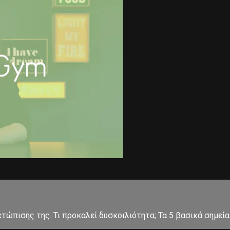
ετώπισης της. Τι προκαλεί δυσκοιλιότητα; Τα 5 βασικά σημεία