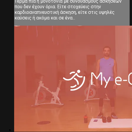
Τέρμα πια η μονοτονία με συνδυασμούς ασκήσεων
που δεν έχουν όρια. Είτε στοχεύεις στην
καρδιοαναπνευστική άσκηση, είτε στις υψηλές
καύσεις ή ακόμα και σε ένα...