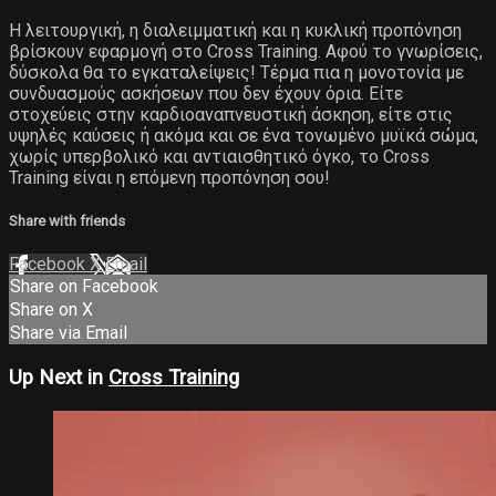
Η λειτουργική, η διαλειμματική και η κυκλική προπόνηση
βρίσκουν εφαρμογή στο Cross Training. Αφού το γνωρίσεις,
δύσκολα θα το εγκαταλείψεις! Τέρμα πια η μονοτονία με
συνδυασμούς ασκήσεων που δεν έχουν όρια. Είτε
στοχεύεις στην καρδιοαναπνευστική άσκηση, είτε στις
υψηλές καύσεις ή ακόμα και σε ένα τονωμένο μυϊκά σώμα,
χωρίς υπερβολικό και αντιαισθητικό όγκο, το Cross
Training είναι η επόμενη προπόνηση σου!
Share with friends
Facebook
X
Email
Share on Facebook
Share on X
Share via Email
Up Next in
Cross Training