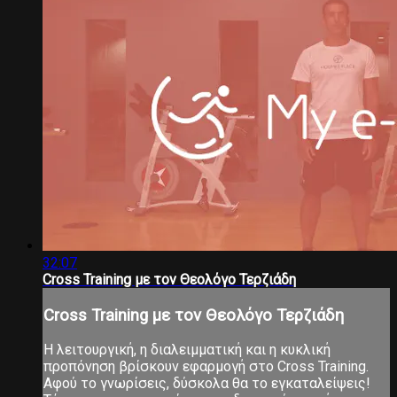
32:07
Cross Training με τον Θεολόγο Τερζιάδη
Cross Training με τον Θεολόγο Τερζιάδη
Η λειτουργική, η διαλειμματική και η κυκλική
προπόνηση βρίσκουν εφαρμογή στο Cross Training.
Αφού το γνωρίσεις, δύσκολα θα το εγκαταλείψεις!