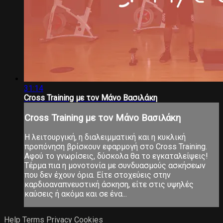
31:14
Cross Training με τον Μάνο Βασιλάκη
Cross Training με τον Μάνο Βασιλάκη
Η λειτουργική, η διαλειμματική και η κυκλική
προπόνηση βρίσκουν εφαρμογή στο Cross Training.
Αφού το γνωρίσεις, δύσκολα θα το εγκαταλείψεις!
Τέρμα πια η μονοτονία με συνδυασμούς ασκήσεων
που δεν έχουν όρια. Είτε στοχεύεις στην
καρδιοαναπνευστική άσκηση, είτε στις υψηλές
καύσεις ή ακόμα και σε ένα...
Help
Terms
Privacy
Cookies