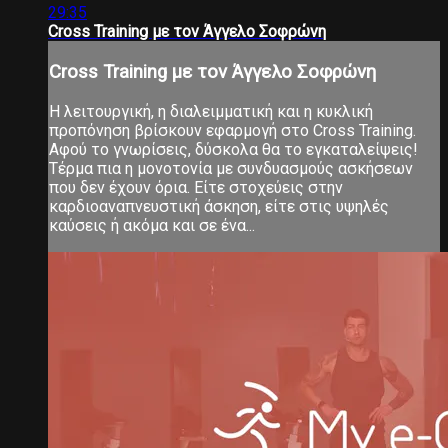
29:35
Cross Training με τον Άγγελο Σοφρώνη
Cross Training με τον Άγγελο Σοφρώνη
Η λειτουργική, η διαλειμματική και η κυκλική
προπόνηση βρίσκουν εφαρμογή στο Cross Training.
Αφού το γνωρίσεις, δύσκολα θα το εγκαταλείψεις!
Τέρμα πια η μονοτονία με συνδυασμούς ασκήσεων
που δεν έχουν όρια. Είτε στοχεύεις στην
καρδιοαναπνευστική άσκηση, είτε στις υψηλές
καύσεις ή ακόμα και σε ένα...