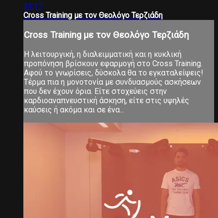
33:17
Cross Training με τον Θεολόγο Τερζιάδη
Cross Training με τον Θεολόγο Τερζιάδη
Η λειτουργική, η διαλειμματική και η κυκλική
προπόνηση βρίσκουν εφαρμογή στο Cross Training.
Αφού το γνωρίσεις, δύσκολα θα το εγκαταλείψεις!
Τέρμα πια η μονοτονία με συνδυασμούς ασκήσεων
που δεν έχουν όρια. Είτε στοχεύεις στην
καρδιοαναπνευστική άσκηση, είτε στις υψηλές
καύσεις ή ακόμα και σε ένα...