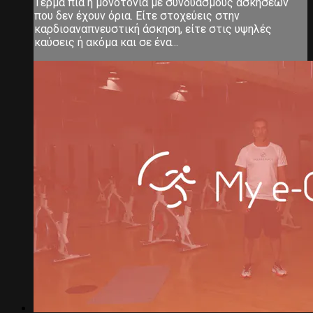
Τέρμα πια η μονοτονία με συνδυασμούς ασκήσεων
που δεν έχουν όρια. Είτε στοχεύεις στην
καρδιοαναπνευστική άσκηση, είτε στις υψηλές
καύσεις ή ακόμα και σε ένα...