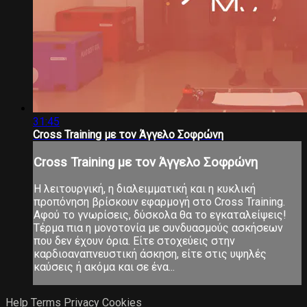
31:45
Cross Training με τον Άγγελο Σοφρώνη
Cross Training με τον Άγγελο Σοφρώνη
Η λειτουργική, η διαλειμματική και η κυκλική
προπόνηση βρίσκουν εφαρμογή στο Cross Training.
Αφού το γνωρίσεις, δύσκολα θα το εγκαταλείψεις!
Τέρμα πια η μονοτονία με συνδυασμούς ασκήσεων
που δεν έχουν όρια. Είτε στοχεύεις στην
καρδιοαναπνευστική άσκηση, είτε στις υψηλές
καύσεις ή ακόμα και σε ένα...
Help
Terms
Privacy
Cookies