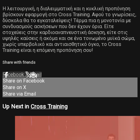
Η λειτουργική, η διαλειμματική και η κυκλική προπόνηση
βρίσκουν εφαρμογή στο Cross Training. Αφού το γνωρίσεις,
δύσκολα θα το εγκαταλείψεις! Τέρμα πια η μονοτονία με
συνδυασμούς ασκήσεων που δεν έχουν όρια. Είτε
στοχεύεις στην καρδιοαναπνευστική άσκηση, είτε στις
υψηλές καύσεις ή ακόμα και σε ένα τονωμένο μυϊκά σώμα,
χωρίς υπερβολικό και αντιαισθητικό όγκο, το Cross
Training είναι η επόμενη προπόνηση σου!
Share with friends
Facebook
X
Email
Share on Facebook
Share on X
Share via Email
Up Next in
Cross Training