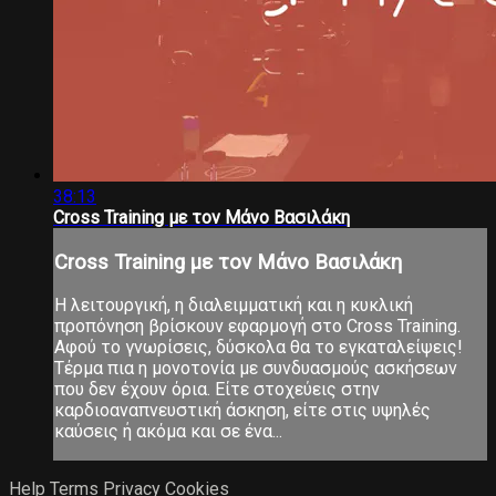
38:13
Cross Training με τον Μάνο Βασιλάκη
Cross Training με τον Μάνο Βασιλάκη
Η λειτουργική, η διαλειμματική και η κυκλική
προπόνηση βρίσκουν εφαρμογή στο Cross Training.
Αφού το γνωρίσεις, δύσκολα θα το εγκαταλείψεις!
Τέρμα πια η μονοτονία με συνδυασμούς ασκήσεων
που δεν έχουν όρια. Είτε στοχεύεις στην
καρδιοαναπνευστική άσκηση, είτε στις υψηλές
καύσεις ή ακόμα και σε ένα...
Help
Terms
Privacy
Cookies