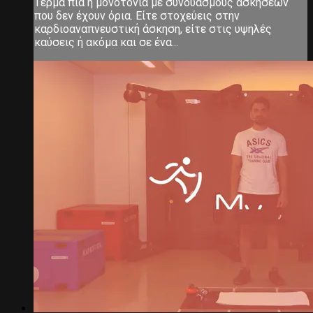
Τέρμα πια η μονοτονία με συνδυασμούς ασκήσεων
που δεν έχουν όρια. Είτε στοχεύεις στην
καρδιοαναπνευστική άσκηση, είτε στις υψηλές
καύσεις ή ακόμα και σε ένα...