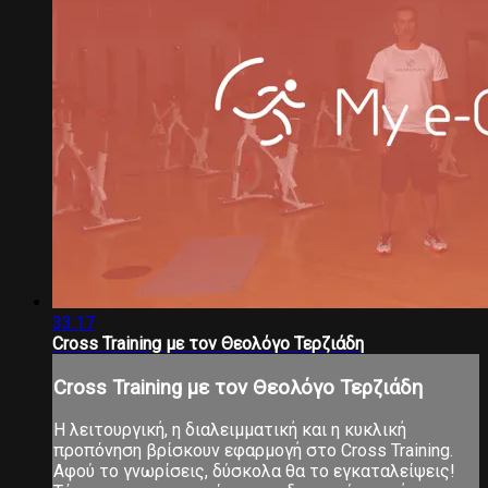
33:17
Cross Training με τον Θεολόγο Τερζιάδη
Cross Training με τον Θεολόγο Τερζιάδη
Η λειτουργική, η διαλειμματική και η κυκλική
προπόνηση βρίσκουν εφαρμογή στο Cross Training.
Αφού το γνωρίσεις, δύσκολα θα το εγκαταλείψεις!