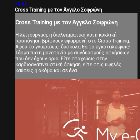
31:45
Cross Training με τον Άγγελο Σοφρώνη
Cross Training με τον Άγγελο Σοφρώνη
Η λειτουργική, η διαλειμματική και η κυκλική
προπόνηση βρίσκουν εφαρμογή στο Cross Training.
Αφού το γνωρίσεις, δύσκολα θα το εγκαταλείψεις!
Τέρμα πια η μονοτονία με συνδυασμούς ασκήσεων
που δεν έχουν όρια. Είτε στοχεύεις στην
καρδιοαναπνευστική άσκηση, είτε στις υψηλές
καύσεις ή ακόμα και σε ένα...