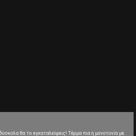
 δύσκολα θα το εγκαταλείψεις! Τέρμα πια η μονοτονία με