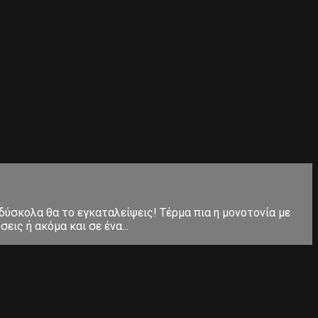
 δύσκολα θα το εγκαταλείψεις! Τέρμα πια η μονοτονία με
ις ή ακόμα και σε ένα...