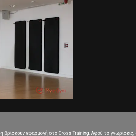
ση βρίσκουν εφαρμογή στο Cross Training. Αφού το γνωρίσεις,