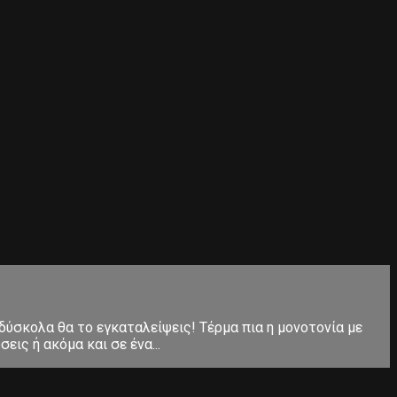
 δύσκολα θα το εγκαταλείψεις! Τέρμα πια η μονοτονία με
ις ή ακόμα και σε ένα...