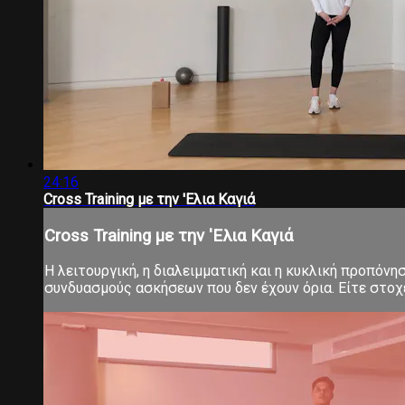
24:16
Cross Training με την 'Eλια Καγιά
Cross Training με την 'Eλια Καγιά
Η λειτουργική, η διαλειμματική και η κυκλική προπόνη
συνδυασμούς ασκήσεων που δεν έχουν όρια. Είτε στοχεύ