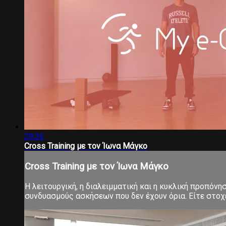
29:26
Cross Training με τον Ίωνα Μάγκο
Cross Training με τον Ίωνα Μάγκο
Η λειτουργική, η διαλειμματική και η κυκλική προπόνη
συνδυασμούς ασκήσεων που δεν έχουν όρια. Είτε στοχεύ