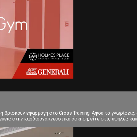
ση βρίσκουν εφαρμογή στο Cross Training. Αφού το γνωρίσεις,
εις στην καρδιοαναπνευστική άσκηση, είτε στις υψηλές καύσε