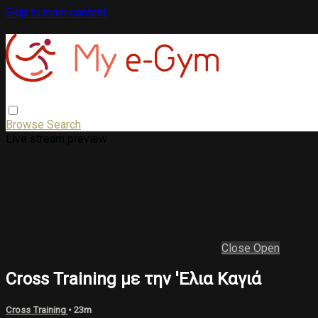
Skip to main content
Browse
Search
Live stream preview
Close
Open
Cross Training με την 'Eλια Καγιά
Cross Training
• 23m