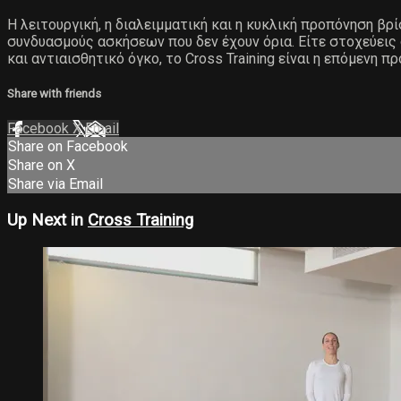
Η λειτουργική, η διαλειμματική και η κυκλική προπόνηση βρ
συνδυασμούς ασκήσεων που δεν έχουν όρια. Είτε στοχεύεις
και αντιαισθητικό όγκο, το Cross Training είναι η επόμενη π
Share with friends
Facebook
X
Email
Share on Facebook
Share on X
Share via Email
Up Next in
Cross Training