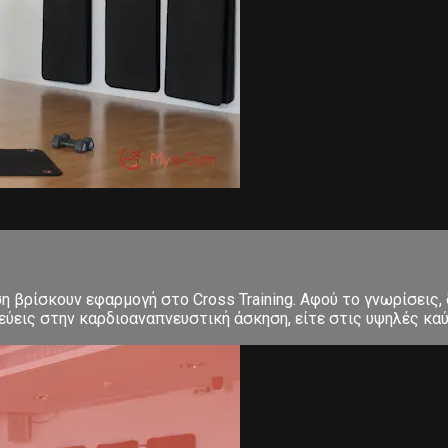
ση βρίσκουν εφαρμογή στο Cross Training. Αφού το γνωρίσεις,
εις στην καρδιοαναπνευστική άσκηση, είτε στις υψηλές καύσε