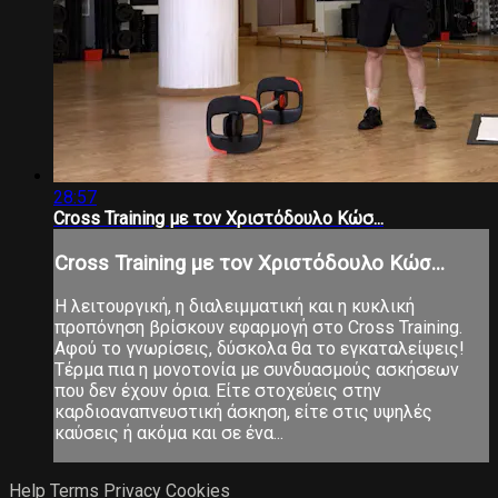
28:57
Cross Training με τον Χριστόδουλο Κώσ...
Cross Training με τον Χριστόδουλο Κώσ...
Η λειτουργική, η διαλειμματική και η κυκλική
προπόνηση βρίσκουν εφαρμογή στο Cross Training.
Αφού το γνωρίσεις, δύσκολα θα το εγκαταλείψεις!
Τέρμα πια η μονοτονία με συνδυασμούς ασκήσεων
που δεν έχουν όρια. Είτε στοχεύεις στην
καρδιοαναπνευστική άσκηση, είτε στις υψηλές
καύσεις ή ακόμα και σε ένα...
Help
Terms
Privacy
Cookies