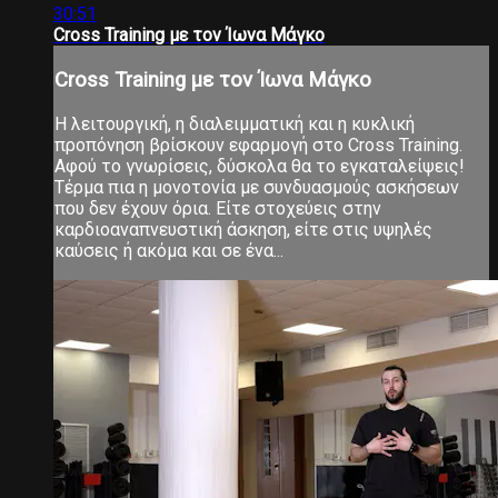
30:51
Cross Training με τον Ίωνα Μάγκο
Cross Training με τον Ίωνα Μάγκο
Η λειτουργική, η διαλειμματική και η κυκλική
προπόνηση βρίσκουν εφαρμογή στο Cross Training.
Αφού το γνωρίσεις, δύσκολα θα το εγκαταλείψεις!
Τέρμα πια η μονοτονία με συνδυασμούς ασκήσεων
που δεν έχουν όρια. Είτε στοχεύεις στην
καρδιοαναπνευστική άσκηση, είτε στις υψηλές
καύσεις ή ακόμα και σε ένα...