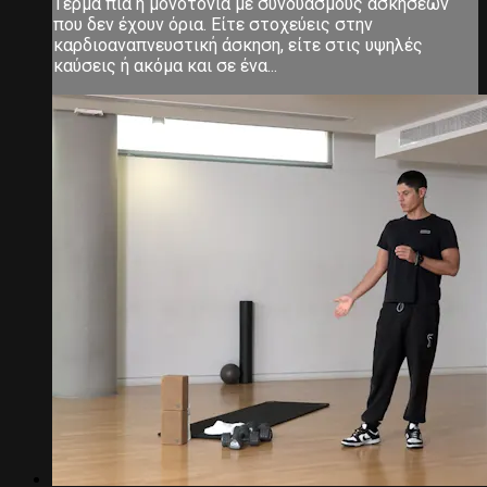
Τέρμα πια η μονοτονία με συνδυασμούς ασκήσεων
που δεν έχουν όρια. Είτε στοχεύεις στην
καρδιοαναπνευστική άσκηση, είτε στις υψηλές
καύσεις ή ακόμα και σε ένα...