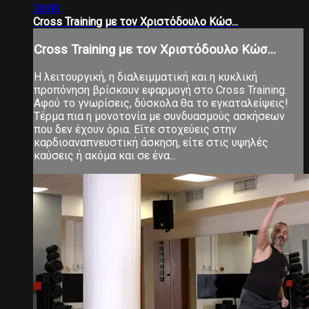
28:00
Cross Training με τον Χριστόδουλο Κώσ...
Cross Training με τον Χριστόδουλο Κώσ...
Η λειτουργική, η διαλειμματική και η κυκλική
προπόνηση βρίσκουν εφαρμογή στο Cross Training.
Αφού το γνωρίσεις, δύσκολα θα το εγκαταλείψεις!
Τέρμα πια η μονοτονία με συνδυασμούς ασκήσεων
που δεν έχουν όρια. Είτε στοχεύεις στην
καρδιοαναπνευστική άσκηση, είτε στις υψηλές
καύσεις ή ακόμα και σε ένα...