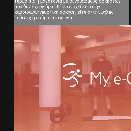
Τέρμα πια η μονοτονία με συνδυασμούς ασκήσεων
που δεν έχουν όρια. Είτε στοχεύεις στην
καρδιοαναπνευστική άσκηση, είτε στις υψηλές
καύσεις ή ακόμα και σε ένα...