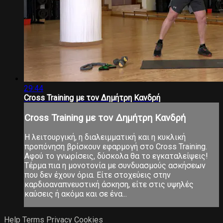
29:44
Cross Training με τον Δημήτρη Κανδρή
Cross Training με τον Δημήτρη Κανδρή
Η λειτουργική, η διαλειμματική και η κυκλική
προπόνηση βρίσκουν εφαρμογή στο Cross Training.
Αφού το γνωρίσεις, δύσκολα θα το εγκαταλείψεις!
Τέρμα πια η μονοτονία με συνδυασμούς ασκήσεων
που δεν έχουν όρια. Είτε στοχεύεις στην
καρδιοαναπνευστική άσκηση, είτε στις υψηλές
καύσεις ή ακόμα και σε ένα...
Help
Terms
Privacy
Cookies