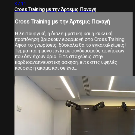
37:11
Cross Training με την Άρτεμις Παναγή
Cross Training με την Άρτεμις Παναγή
Η λειτουργική, η διαλειμματική και η κυκλική
προπόνηση βρίσκουν εφαρμογή στο Cross Training.
Αφού το γνωρίσεις, δύσκολα θα το εγκαταλείψεις!
Τέρμα πια η μονοτονία με συνδυασμούς ασκήσεων
που δεν έχουν όρια. Είτε στοχεύεις στην
καρδιοαναπνευστική άσκηση, είτε στις υψηλές
καύσεις ή ακόμα και σε ένα...