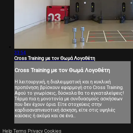
33:54
Cross Training με τον Θωμά Λογοθέτη
Cross Training με τον Θωμά Λογοθέτη
Η λειτουργική, η διαλειμματική και η κυκλική
προπόνηση βρίσκουν εφαρμογή στο Cross Training.
Αφού το γνωρίσεις, δύσκολα θα το εγκαταλείψεις!
Τέρμα πια η μονοτονία με συνδυασμούς ασκήσεων
που δεν έχουν όρια. Είτε στοχεύεις στην
καρδιοαναπνευστική άσκηση, είτε στις υψηλές
καύσεις ή ακόμα και σε ένα...
Help
Terms
Privacy
Cookies