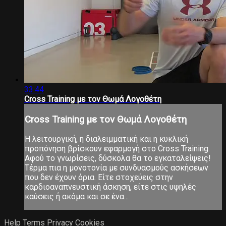
33:44
Cross Training με τον Θωμά Λογοθέτη
Cross Training με τον Θωμά Λογοθέτη
Η λειτουργική, η διαλειμματική και η κυκλική
προπόνηση βρίσκουν εφαρμογή στο Cross Training.
Αφού το γνωρίσεις, δύσκολα θα το εγκαταλείψεις!
Τέρμα πια η μονοτονία με συνδυασμούς ασκήσεων
που δεν έχουν όρια. Είτε στοχεύεις στην
καρδιοαναπνευστική άσκηση, είτε στις υψηλές
καύσεις ή ακόμα και σε ένα...
Help
Terms
Privacy
Cookies