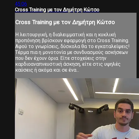
45:06
Cross Training με τον Δημήτρη Κώτσο
Cross Training με τον Δημήτρη Κώτσο
Η λειτουργική, η διαλειμματική και η κυκλική
προπόνηση βρίσκουν εφαρμογή στο Cross Training.
Αφού το γνωρίσεις, δύσκολα θα το εγκαταλείψεις!
Τέρμα πια η μονοτονία με συνδυασμούς ασκήσεων
που δεν έχουν όρια. Είτε στοχεύεις στην
καρδιοαναπνευστική άσκηση, είτε στις υψηλές
καύσεις ή ακόμα και σε ένα...