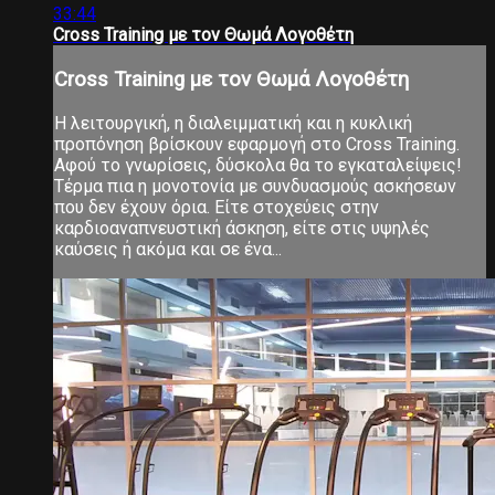
33:44
Cross Training με τον Θωμά Λογοθέτη
Cross Training με τον Θωμά Λογοθέτη
Η λειτουργική, η διαλειμματική και η κυκλική
προπόνηση βρίσκουν εφαρμογή στο Cross Training.
Αφού το γνωρίσεις, δύσκολα θα το εγκαταλείψεις!
Τέρμα πια η μονοτονία με συνδυασμούς ασκήσεων
που δεν έχουν όρια. Είτε στοχεύεις στην
καρδιοαναπνευστική άσκηση, είτε στις υψηλές
καύσεις ή ακόμα και σε ένα...