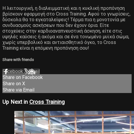
Η λειτουργική, η διαλειμματική και η κυκλική προπόνηση
βρίσκουν εφαρμογή στο Cross Training. Αφού το γνωρίσεις,
δύσκολα θα το εγκαταλείψεις! Τέρμα πια η μονοτονία με
συνδυασμούς ασκήσεων που δεν έχουν όρια. Είτε
στοχεύεις στην καρδιοαναπνευστική άσκηση, είτε στις
υψηλές καύσεις ή ακόμα και σε ένα τονωμένο μυϊκά σώμα,
χωρίς υπερβολικό και αντιαισθητικό όγκο, το Cross
Training είναι η επόμενη προπόνηση σου!
Share with friends
Facebook
X
Email
Share on Facebook
Share on X
Share via Email
Up Next in
Cross Training