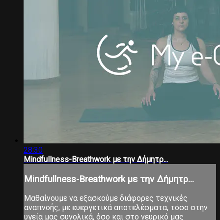
28:30
Mindfullness-Breathwork με την Δήμητρ...
Mindfullness-Breathwork με την Δήμητρ...
Μαθαίνουμε να εξασκούμε διάφορες τεχνικές
αναπνοής, με ευεργετικά αποτελέσματα, τόσο στην
υγεία μας συνολικά, όσο και στο νευρικό μας