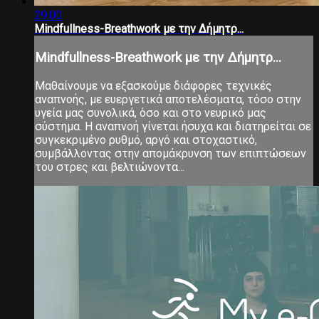
29:00
Mindfullness-Breathwork με την Δήμητρ...
Mindfullness-Breathwork με την Δήμητρ...
Μαθαίνουμε να εξασκούμε διάφορες τεχνικές
αναπνοής, με ευεργετικά αποτελέσματα, τόσο στην
υγεία μας συνολικά, όσο και στο νευρικό μας
σύστημα. Η αναπνοή γίνεται ήσυχα και διατηρείται σε
συγκεκριμένο ρυθμό, αργό και στοχαστικό,
συμβάλλοντας στην απομάκρυνση των επιπτώσεων
του στρες και βελτιώνοντα...