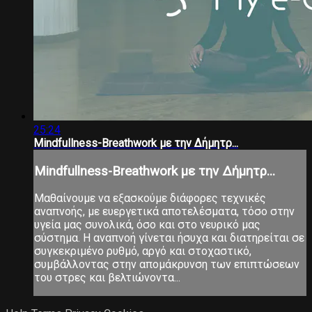
25:24
Mindfullness-Breathwork με την Δήμητρ...
Mindfullness-Breathwork με την Δήμητρ...
Μαθαίνουμε να εξασκούμε διάφορες τεχνικές
αναπνοής, με ευεργετικά αποτελέσματα, τόσο στην
υγεία μας συνολικά, όσο και στο νευρικό μας
σύστημα. Η αναπνοή γίνεται ήσυχα και διατηρείται σε
συγκεκριμένο ρυθμό, αργό και στοχαστικό,
συμβάλλοντας στην απομάκρυνση των επιπτώσεων
του στρες και βελτιώνοντα...