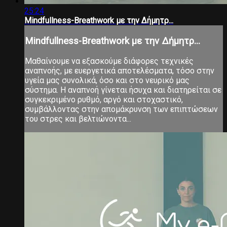
25:24
Mindfullness-Breathwork με την Δήμητρ...
Mindfullness-Breathwork με την Δήμητρ...
Μαθαίνουμε να εξασκούμε διάφορες τεχνικές
αναπνοής, με ευεργετικά αποτελέσματα, τόσο στην
υγεία μας συνολικά, όσο και στο νευρικό μας
σύστημα. Η αναπνοή γίνεται ήσυχα και διατηρείται σε
συγκεκριμένο ρυθμό, αργό και στοχαστικό,
συμβάλλοντας στην απομάκρυνση των επιπτώσεων
του στρες και βελτιώνοντα...