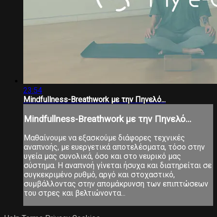
23:54
Mindfullness-Breathwork με την Πηνελό...
Mindfullness-Breathwork με την Πηνελό...
Μαθαίνουμε να εξασκούμε διάφορες τεχνικές
αναπνοής, με ευεργετικά αποτελέσματα, τόσο στην
υγεία μας συνολικά, όσο και στο νευρικό μας
σύστημα. Η αναπνοή γίνεται ήσυχα και διατηρείται σε
συγκεκριμένο ρυθμό, αργό και στοχαστικό,
συμβάλλοντας στην απομάκρυνση των επιπτώσεων
του στρες και βελτιώνοντα...