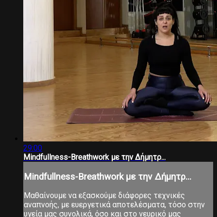
29:00
Mindfullness-Breathwork με την Δήμητρ...
Mindfullness-Breathwork με την Δήμητρ...
Μαθαίνουμε να εξασκούμε διάφορες τεχνικές
αναπνοής, με ευεργετικά αποτελέσματα, τόσο στην
υγεία μας συνολικά, όσο και στο νευρικό μας