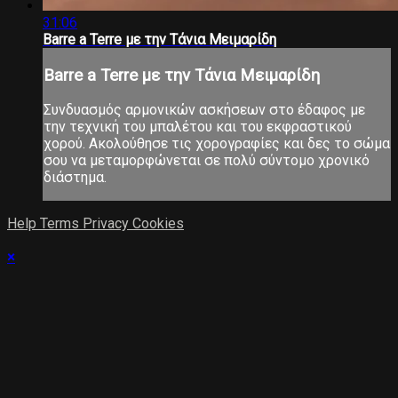
31:06
Barre a Terre με την Τάνια Μειμαρίδη
Barre a Terre με την Τάνια Μειμαρίδη
Συνδυασμός αρμονικών ασκήσεων στο έδαφος με
την τεχνική του μπαλέτου και του εκφραστικού
χορού. Ακολούθησε τις χορογραφίες και δες το σώμα
σου να μεταμορφώνεται σε πολύ σύντομο χρονικό
διάστημα.
Help
Terms
Privacy
Cookies
×