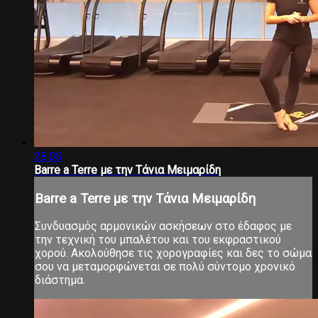
28:05
Barre a Terre με την Τάνια Μειμαρίδη
Barre a Terre με την Τάνια Μειμαρίδη
Συνδυασμός αρμονικών ασκήσεων στο έδαφος με
την τεχνική του μπαλέτου και του εκφραστικού
χορού. Ακολούθησε τις χορογραφίες και δες το σώμα
σου να μεταμορφώνεται σε πολύ σύντομο χρονικό
διάστημα.