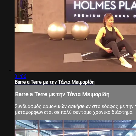
31:06
Barre a Terre με την Τάνια Μειμαρίδη
Barre a Terre με την Τάνια Μειμαρίδη
Συνδυασμός αρμονικών ασκήσεων στο έδαφος με την τ
μεταμορφώνεται σε πολύ σύντομο χρονικό διάστημα.