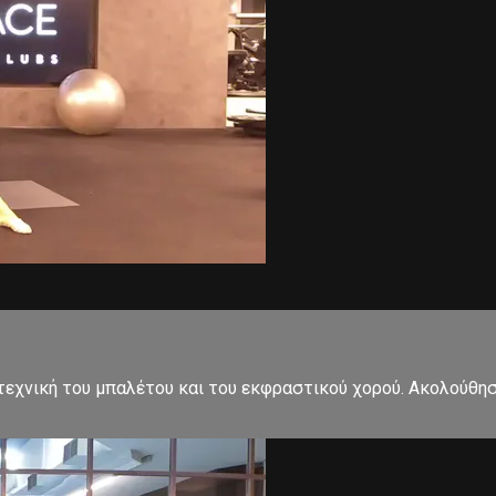
εχνική του μπαλέτου και του εκφραστικού χορού. Ακολούθησ