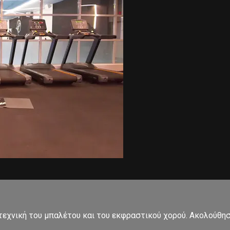
εχνική του μπαλέτου και του εκφραστικού χορού. Ακολούθησ