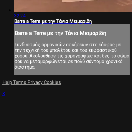
32:24
Barre a Terre με την Τάνια Μειμαρίδη
Barre a Terre με την Τάνια Μειμαρίδη
Συνδυασμός αρμονικών ασκήσεων στο έδαφος με
την τεχνική του μπαλέτου και του εκφραστικού
χορού. Ακολούθησε τις χορογραφίες και δες το σώμα
σου να μεταμορφώνεται σε πολύ σύντομο χρονικό
διάστημα.
Help
Terms
Privacy
Cookies
×