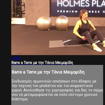
31:06
Barre a Terre με την Τάνια Μειμαρίδη
Barre a Terre με την Τάνια Μειμαρίδη
Συνδυασμός αρμονικών ασκήσεων στο έδαφος με
την τεχνική του μπαλέτου και του εκφραστικού
χορού. Ακολούθησε τις χορογραφίες και δες το σώμα
σου να μεταμορφώνεται σε πολύ σύντομο χρονικό
διάστημα.