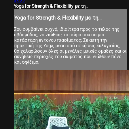
33:27
Yoga for Strength & Flexibility με τη...
Yoga for Strength & Flexibility με τη...
Σου συμβαίνει συχνά, ιδιαίτερα προς το τέλος της
εβδομάδας, να νιώθεις το σώμα σου σε μια
κατάσταση έντονου πιασίματος; Σε αυτή την
πρακτική της Yoga, μέσα από ασκήσεις ευλυγισίας,
θα χαλαρώσουν όλες οι μεγάλες μυικές ομαδες και οι
συνήθεις περιοχές του σώματος που νιώθουν πόνο
και σφίξιμο.