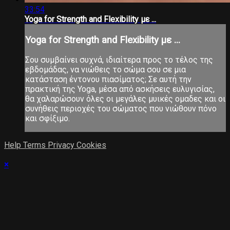
33:54
Yoga for Strength and Flexibility με ...
Yoga for Strength and Flexibility με ...
Σου συμβαίνει συχνά, ιδιαίτερα προς το τέλος της
εβδομάδας, να νιώθεις το σώμα σου σε μια
κατάσταση έντονου πιασίματος; Σε αυτή την
πρακτική της Yoga, μέσα από ασκήσεις ευλυγισίας,
θα χαλαρώσουν όλες οι μεγάλες μυικές ομαδες και οι
συνήθεις περιοχές του σώματος που νιώθουν πόνο
και σφίξιμο.
Help
Terms
Privacy
Cookies
×