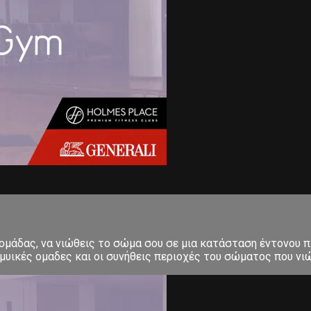
δομάδας, να νιώθεις το σώμα σου σε μια κατάσταση έντονου π
μυικές ομαδες και οι συνήθεις περιοχές του σώματος που νιώ