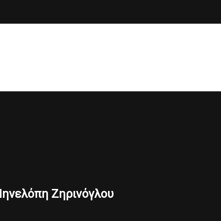
ν Πηνελόπη Ζηρινόγλου