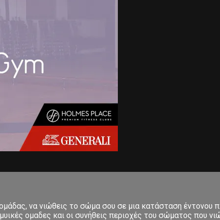
δομάδας, να νιώθεις το σώμα σου σε μια κατάσταση έντονου π
μυικές ομαδες και οι συνήθεις περιοχές του σώματος που νιώ