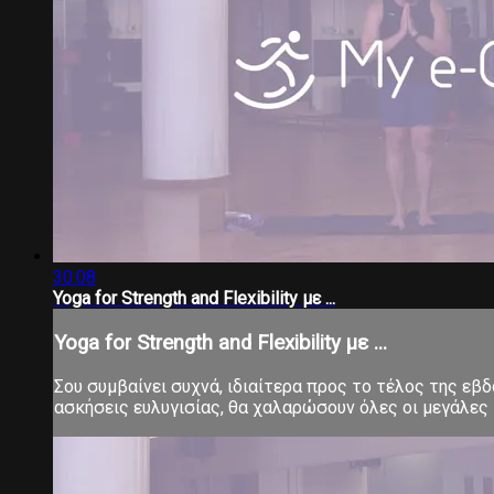
30:08
Yoga for Strength and Flexibility με ...
Yoga for Strength and Flexibility με ...
Σου συμβαίνει συχνά, ιδιαίτερα προς το τέλος της εβ
ασκήσεις ευλυγισίας, θα χαλαρώσουν όλες οι μεγάλες 