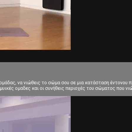
δομάδας, να νιώθεις το σώμα σου σε μια κατάσταση έντονου π
μυικές ομαδες και οι συνήθεις περιοχές του σώματος που νιώ