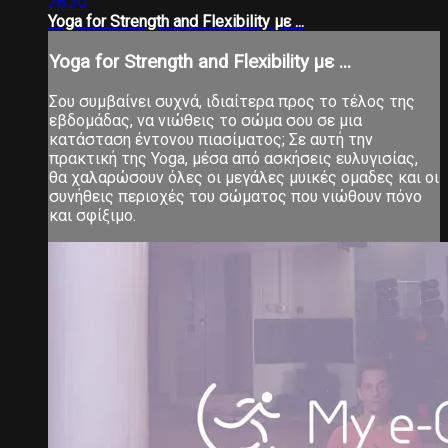
28:30
Yoga for Strength and Flexibility με ...
Yoga for Strength and Flexibility με ...
Σου συμβαίνει συχνά, ιδιαίτερα προς το τέλος της
εβδομάδας, να νιώθεις το σώμα σου σε μια
κατάσταση έντονου πιασίματος; Σε αυτή την
πρακτική της Yoga, μέσα από ασκήσεις ευλυγισίας,
θα χαλαρώσουν όλες οι μεγάλες μυικές ομαδες και οι
συνήθεις περιοχές του σώματος που νιώθουν πόνο
και σφίξιμο.