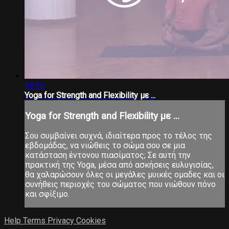
28:36
Yoga for Strength and Flexibility με ...
Yoga for Strength and Flexibility με ...
Σου συμβαίνει συχνά, ιδιαίτερα προς το τέλος της
εβδομάδας, να νιώθεις το σώμα σου σε μια
κατάσταση έντονου πιασίματος; Σε αυτή την
πρακτική της Yoga, μέσα από ασκήσεις ευλυγισίας,
θα χαλαρώσουν όλες οι μεγάλες μυικές ομαδες και οι
συνήθεις περιοχές του σώματος που νιώθουν πόνο
και σφίξιμο.
Help
Terms
Privacy
Cookies