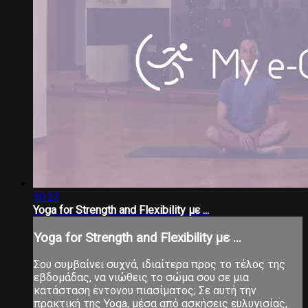
30:23
Yoga for Strength and Flexibility με ...
Yoga for Strength and Flexibility με ...
Σου συμβαίνει συχνά, ιδιαίτερα προς το τέλος της
εβδομάδας, να νιώθεις το σώμα σου σε μια
κατάσταση έντονου πιασίματος; Σε αυτή την
πρακτική της Yoga, μέσα από ασκήσεις ευλυγισίας,