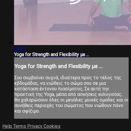
29:47
Yoga for Strength and Flexibility με ...
Yoga for Strength and Flexibility με ...
Σου συμβαίνει συχνά, ιδιαίτερα προς το τέλος της
εβδομάδας, να νιώθεις το σώμα σου σε μια
κατάσταση έντονου πιασίματος; Σε αυτή την
πρακτική της Yoga, μέσα από ασκήσεις ευλυγισίας,
θα χαλαρώσουν όλες οι μεγάλες μυικές ομαδες και οι
συνήθεις περιοχές του σώματος που νιώθουν πόνο
και σφίξιμο.
Help
Terms
Privacy
Cookies