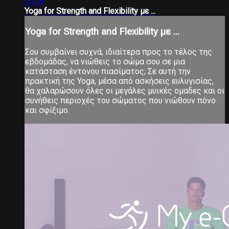
29:16
Yoga for Strength and Flexibility με ...
Yoga for Strength and Flexibility με ...
Σου συμβαίνει συχνά, ιδιαίτερα προς το τέλος της
εβδομάδας, να νιώθεις το σώμα σου σε μια
κατάσταση έντονου πιασίματος; Σε αυτή την
πρακτική της Yoga, μέσα από ασκήσεις ευλυγισίας,
θα χαλαρώσουν όλες οι μεγάλες μυικές ομαδες και οι
συνήθεις περιοχές του σώματος που νιώθουν πόνο
και σφίξιμο.