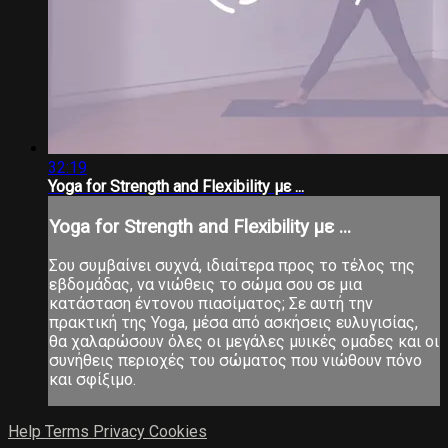
32:19
Yoga for Strength and Flexibility με ...
Yoga for Strength and Flexibility με ...
Σου συμβαίνει συχνά, ιδιαίτερα προς το τέλος της
εβδομάδας, να νιώθεις το σώμα σου σε μια
κατάσταση έντονου πιασίματος; Σε αυτή την
πρακτική της Yoga, μέσα από ασκήσεις ευλυγισίας,
θα χαλαρώσουν όλες οι μεγάλες μυικές ομαδες και οι
συνήθεις περιοχές του σώματος που νιώθουν πόνο
και σφίξιμο.
Help
Terms
Privacy
Cookies