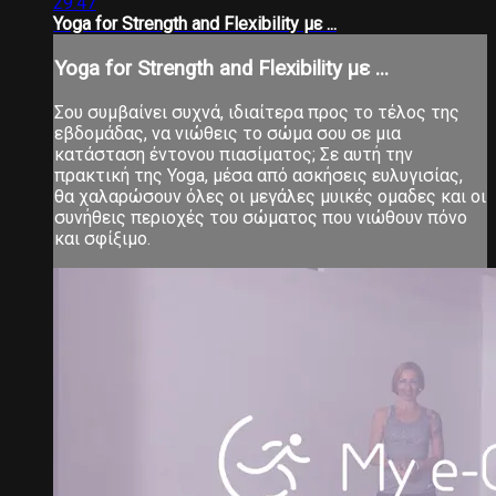
29:47
Yoga for Strength and Flexibility με ...
Yoga for Strength and Flexibility με ...
Σου συμβαίνει συχνά, ιδιαίτερα προς το τέλος της
εβδομάδας, να νιώθεις το σώμα σου σε μια
κατάσταση έντονου πιασίματος; Σε αυτή την
πρακτική της Yoga, μέσα από ασκήσεις ευλυγισίας,
θα χαλαρώσουν όλες οι μεγάλες μυικές ομαδες και οι
συνήθεις περιοχές του σώματος που νιώθουν πόνο
και σφίξιμο.