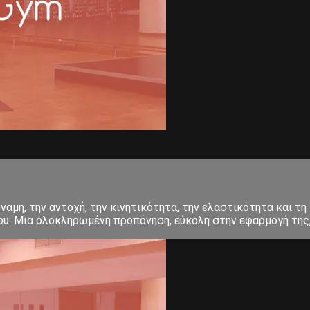
αμη, την αντοχή, την κινητικότητα, την ελαστικότητα και τη 
σου. Μια ολοκληρωμένη προπόνηση, εύκολη στην εφαρμογή της, 