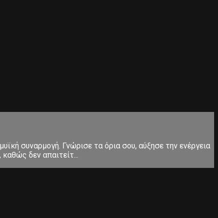
μυϊκή συναρμογή. Γνώρισε τα όρια σου, αύξησε την ενέργεια
καθώς δεν απαιτείτ...