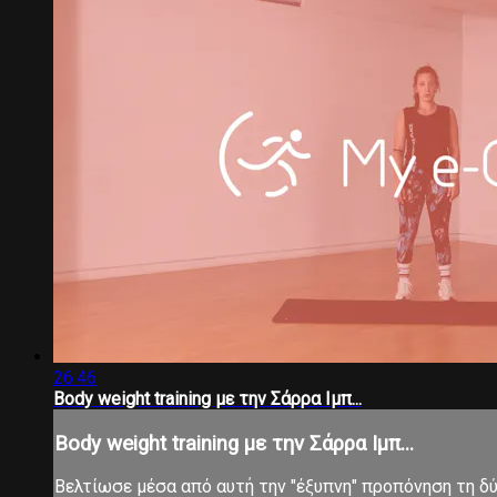
26:46
Body weight training με την Σάρρα Ιμπ...
Body weight training με την Σάρρα Ιμπ...
Βελτίωσε μέσα από αυτή την "έξυπνη" προπόνηση τη δύν