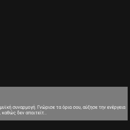
μυϊκή συναρμογή. Γνώρισε τα όρια σου, αύξησε την ενέργεια
καθώς δεν απαιτείτ...