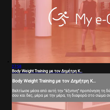
27:58
Body Weight Training με τον Δημήτρη Κ...
Body Weight Training με τον Δημήτρη Κ...
Βελτίωσε μέσα από αυτή την "έξυπνη" προπόνηση τη δύν
σου και δες, μέρα με την μέρα, τη διαφορά στο σώμα 