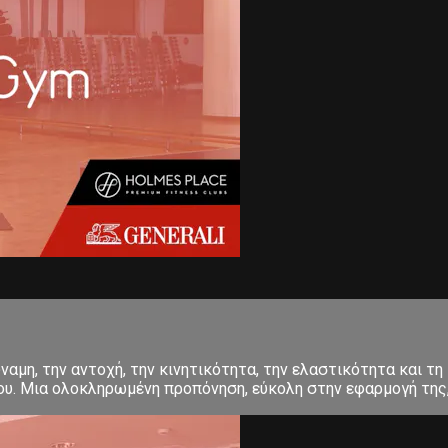
αμη, την αντοχή, την κινητικότητα, την ελαστικότητα και τη 
σου. Μια ολοκληρωμένη προπόνηση, εύκολη στην εφαρμογή της, 