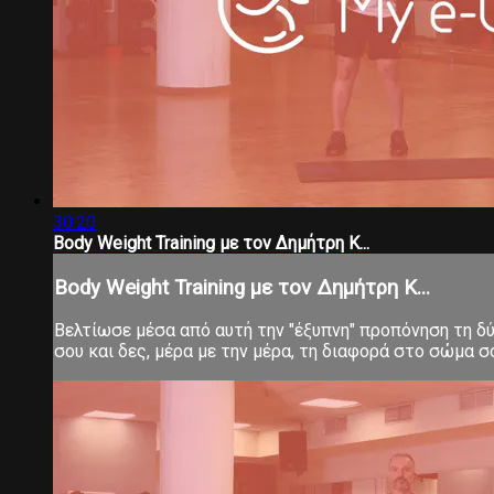
30:20
Body Weight Training με τον Δημήτρη Κ...
Body Weight Training με τον Δημήτρη Κ...
Βελτίωσε μέσα από αυτή την "έξυπνη" προπόνηση τη δύν
σου και δες, μέρα με την μέρα, τη διαφορά στο σώμα 