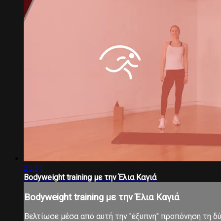
25:31
Bodyweight training με την Έλια Καγιά
Bodyweight training με την Έλια Καγιά
Βελτίωσε μέσα από αυτή την "έξυπνη" προπόνηση τη δύν