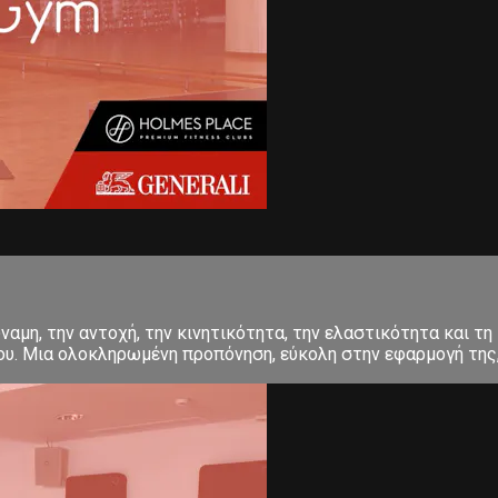
αμη, την αντοχή, την κινητικότητα, την ελαστικότητα και τη 
σου. Μια ολοκληρωμένη προπόνηση, εύκολη στην εφαρμογή της, 