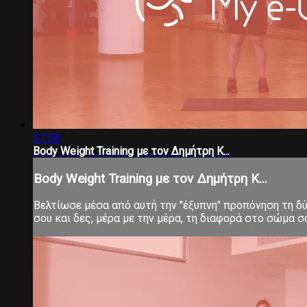
27:58
Body Weight Training με τον Δημήτρη Κ...
Body Weight Training με τον Δημήτρη Κ...
Βελτίωσε μέσα από αυτή την "έξυπνη" προπόνηση τη δύν
σου και δες, μέρα με την μέρα, τη διαφορά στο σώμα 