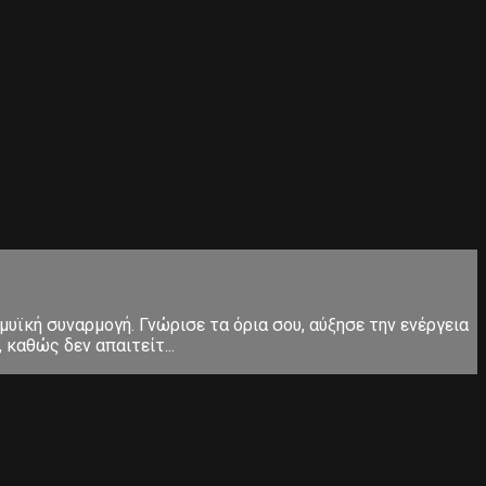
μυϊκή συναρμογή. Γνώρισε τα όρια σου, αύξησε την ενέργεια
καθώς δεν απαιτείτ...