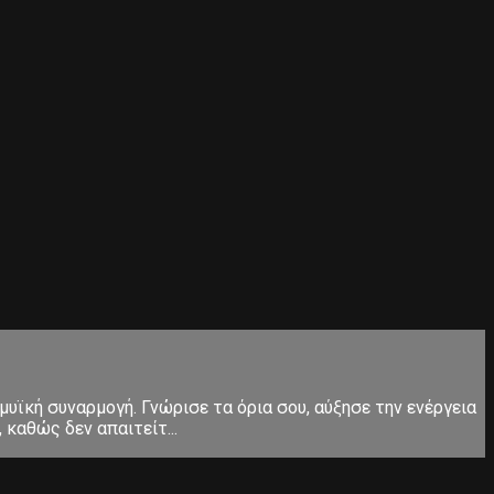
μυϊκή συναρμογή. Γνώρισε τα όρια σου, αύξησε την ενέργεια
καθώς δεν απαιτείτ...