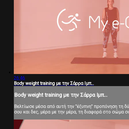
26:46
Body weight training με την Σάρρα Ιμπ...
Body weight training με την Σάρρα Ιμπ...
Βελτίωσε μέσα από αυτή την "έξυπνη" προπόνηση τη δύν
σου και δες, μέρα με την μέρα, τη διαφορά στο σώμα 