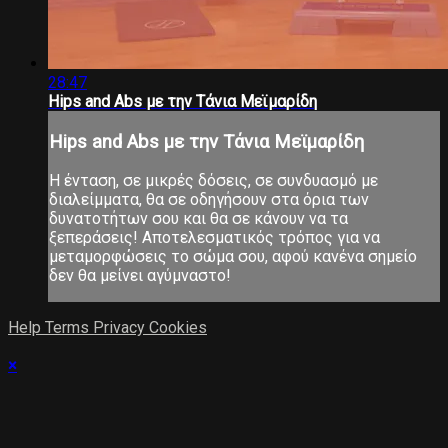
28:47
Hips and Abs με την Τάνια Μεϊμαρίδη
Hips and Abs με την Τάνια Μεϊμαρίδη
Η ένταση, σε μικρές δόσεις, σε συνδυασμό με
διαλείμματα, θα σε οδηγήσουν στα όρια των
δυνατοτήτων σου και θα σε κάνουν να τα
ξεπεράσεις! Αποτελεσματικός τρόπος για να
μεταμορφώσεις το σώμα σου, αφού κανένα σημείο
δεν θα μείνει αγύμναστο!
Help
Terms
Privacy
Cookies
×