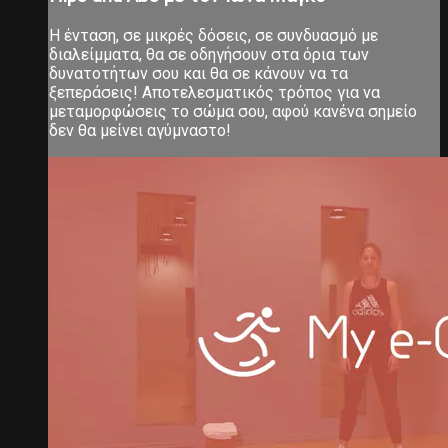
Η ένταση, σε μικρές δόσεις, σε συνδυασμό με
διαλείμματα, θα σε οδηγήσουν στα όρια των
δυνατοτήτων σου και θα σε κάνουν να τα
ξεπεράσεις! Αποτελεσματικός τρόπος για να
μεταμορφώσεις το σώμα σου, αφού κανένα σημείο
δεν θα μείνει αγύμναστο!