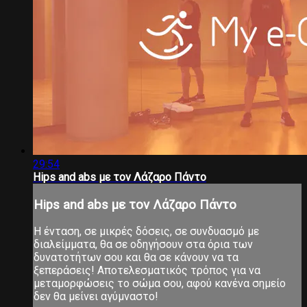
29:54
Hips and abs με τον Λάζαρο Πάντο
Hips and abs με τον Λάζαρο Πάντο
Η ένταση, σε μικρές δόσεις, σε συνδυασμό με
διαλείμματα, θα σε οδηγήσουν στα όρια των
δυνατοτήτων σου και θα σε κάνουν να τα
ξεπεράσεις! Αποτελεσματικός τρόπος για να
μεταμορφώσεις το σώμα σου, αφού κανένα σημείο
δεν θα μείνει αγύμναστο!