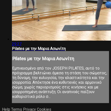
29:27
Pilates με την Μαρια Ασωνίτη
Pilates με την Μαρια Ασωνίτη
Εμπνευσμένο από τον JOSEPH PILATES, αυτό το
πρόγραμμα βελτιώνει άμεσα τη στάση του σώματος,
τη δύναμη, την ευλυγισία, την ελαστικότητα και την
ισορροπία. Απόκτησε ένα ευθυτενές και αρμονικό
σώμα, χωρίς περιορισμούς στις κινήσεις και με
ισορροπημένη ανάπτυξη. Οι αναπνοές παίζουν
καθοριστικό ρόλο σ...
Help
Terms
Privacy
Cookies