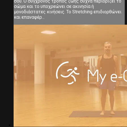
σου. Ο σύγχρονος τρόπος ζωής συχνά περιορίζει το
σώμα και το υποχρεώνει σε ακινησία ή
μονοδιάστατες κινήσεις. Το Stretching επιδιορθώνει
και επαναφέρ...