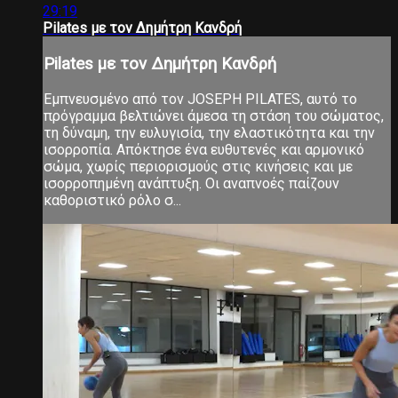
29:19
Pilates με τον Δημήτρη Κανδρή
Pilates με τον Δημήτρη Κανδρή
Εμπνευσμένο από τον JOSEPH PILATES, αυτό το
πρόγραμμα βελτιώνει άμεσα τη στάση του σώματος,
τη δύναμη, την ευλυγισία, την ελαστικότητα και την
ισορροπία. Απόκτησε ένα ευθυτενές και αρμονικό
σώμα, χωρίς περιορισμούς στις κινήσεις και με
ισορροπημένη ανάπτυξη. Οι αναπνοές παίζουν
καθοριστικό ρόλο σ...