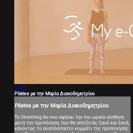
32:39
Pilates με την Μαρία Διακοδημητρίου
Pilates με την Μαρία Διακοδημητρίου
Το Stretching θα σου αφήσει την πιο ωραία αίσθηση
μετά την προπόνηση, που θα αποζητάς ξανά και ξανά,
κάνοντας το αναπόσπαστο κομμάτι της προπόνησής