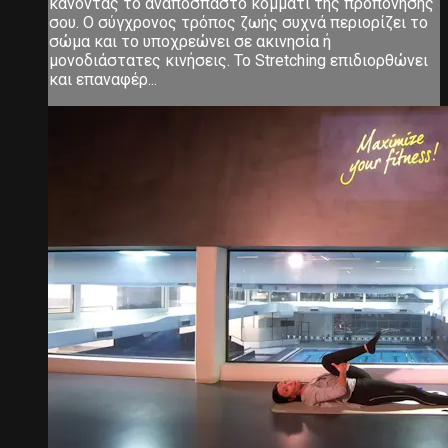
κάνοντας το αναπόσπαστο κομμάτι της προπόνησής
σου. Ο σύγχρονος τρόπος ζωής συχνά περιορίζει το
σώμα και το υποχρεώνει σε ακινησία ή
μονοδιάστατες κινήσεις. Το Stretching επιδιορθώνει
και επαναφέρ...