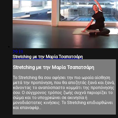
29:19
Stretching με την Μαρία Τσαπατσάρη
Stretching με την Μαρία Τσαπατσάρη
Το Stretching θα σου αφήσει την πιο ωραία αίσθηση
μετά την προπόνηση, που θα αποζητάς ξανά και ξανά,
κάνοντας το αναπόσπαστο κομμάτι της προπόνησής
σου. Ο σύγχρονος τρόπος ζωής συχνά περιορίζει το
σώμα και το υποχρεώνει σε ακινησία ή
μονοδιάστατες κινήσεις. Το Stretching επιδιορθώνει
και επαναφέρ...