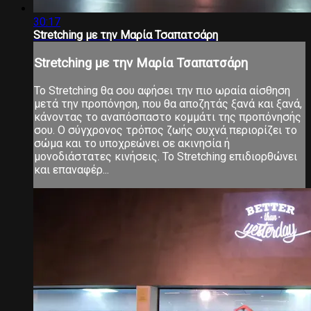
30:17
Stretching με την Μαρία Τσαπατσάρη
Stretching με την Μαρία Τσαπατσάρη
Το Stretching θα σου αφήσει την πιο ωραία αίσθηση
μετά την προπόνηση, που θα αποζητάς ξανά και ξανά,
κάνοντας το αναπόσπαστο κομμάτι της προπόνησής
σου. Ο σύγχρονος τρόπος ζωής συχνά περιορίζει το
σώμα και το υποχρεώνει σε ακινησία ή
μονοδιάστατες κινήσεις. Το Stretching επιδιορθώνει
και επαναφέρ...