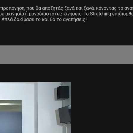
ην προπόνηση, που θα αποζητάς ξανά και ξανά, κάνοντας το 
 ακινησία ή μονοδιάστατες κινήσεις. Το Stretching επιδιορθ
. Απλά δοκίμασε το και θα το αγαπήσεις!