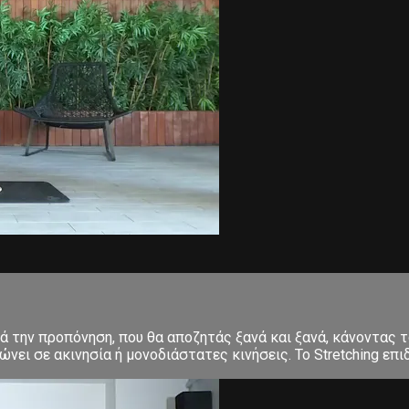
ετά την προπόνηση, που θα αποζητάς ξανά και ξανά, κάνοντα
ει σε ακινησία ή μονοδιάστατες κινήσεις. Το Stretching επιδ