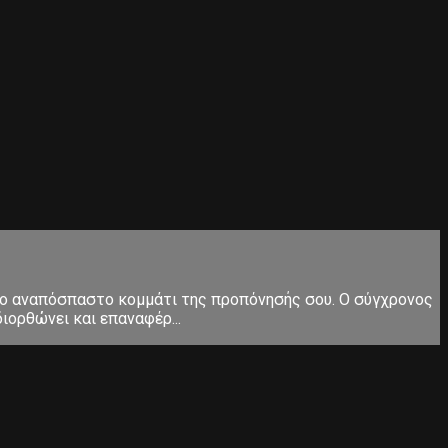
ς το αναπόσπαστο κομμάτι της προπόνησής σου. Ο σύγχρονος
ιορθώνει και επαναφέρ...