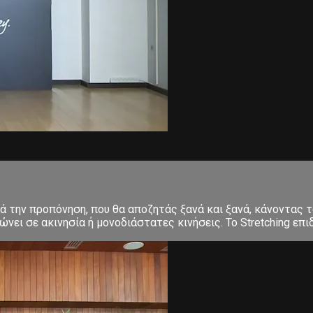
ετά την προπόνηση, που θα αποζητάς ξανά και ξανά, κάνοντα
ει σε ακινησία ή μονοδιάστατες κινήσεις. Το Stretching επιδ