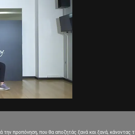
ετά την προπόνηση, που θα αποζητάς ξανά και ξανά, κάνοντα