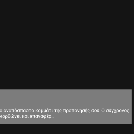
ς το αναπόσπαστο κομμάτι της προπόνησής σου. Ο σύγχρονος
ιορθώνει και επαναφέρ...