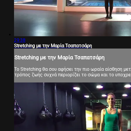
29:38
Stretching με την Μαρία Τσαπατσάρη
Stretching με την Μαρία Τσαπατσάρη
Το Stretching θα σου αφήσει την πιο ωραία αίσθηση μ
τρόπος ζωής συχνά περιορίζει το σώμα και το υποχρεών