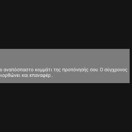
ς το αναπόσπαστο κομμάτι της προπόνησής σου. Ο σύγχρονος
ιορθώνει και επαναφέρ...