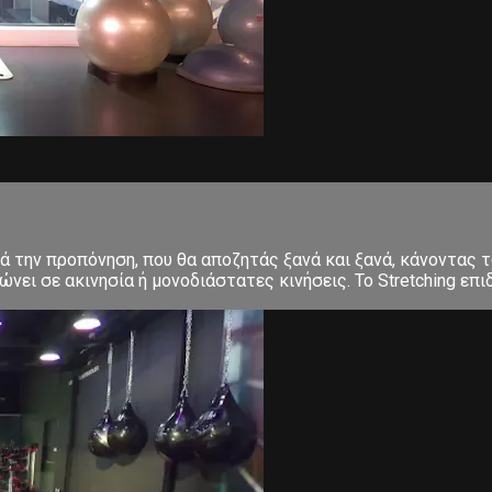
ετά την προπόνηση, που θα αποζητάς ξανά και ξανά, κάνοντα
ει σε ακινησία ή μονοδιάστατες κινήσεις. Το Stretching επιδ