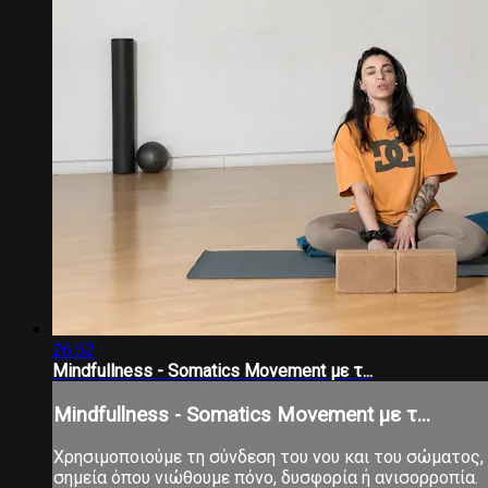
26:52
Mindfullness - Somatics Movement με τ...
Mindfullness - Somatics Movement με τ...
Χρησιμοποιούμε τη σύνδεση του νου και του σώματος
σημεία όπου νιώθουμε πόνο, δυσφορία ή ανισορροπία.