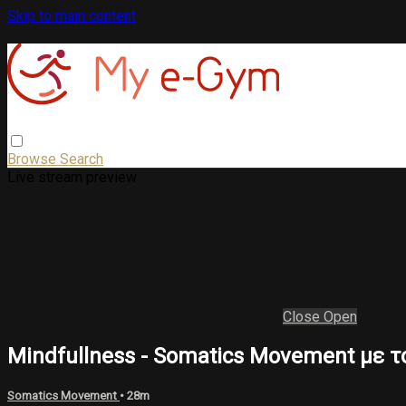
Skip to main content
Browse
Search
Live stream preview
Close
Open
Mindfullness - Somatics Movement με τ
Somatics Movement
• 28m