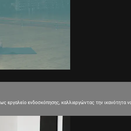
, ως εργαλείο ενδοσκόπησης, καλλιεργώντας την ικανότητα 