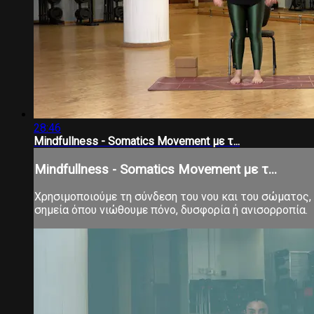
28:46
Mindfullness - Somatics Movement με τ...
Mindfullness - Somatics Movement με τ...
Χρησιμοποιούμε τη σύνδεση του νου και του σώματος
σημεία όπου νιώθουμε πόνο, δυσφορία ή ανισορροπία.