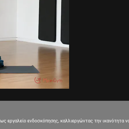
, ως εργαλείο ενδοσκόπησης, καλλιεργώντας την ικανότητα 