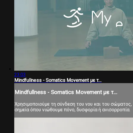
23:03
Mindfullness - Somatics Movement με τ...
Mindfullness - Somatics Movement με τ...
Χρησιμοποιούμε τη σύνδεση του νου και του σώματος
σημεία όπου νιώθουμε πόνο, δυσφορία ή ανισορροπία.