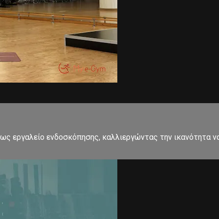
, ως εργαλείο ενδοσκόπησης, καλλιεργώντας την ικανότητα 