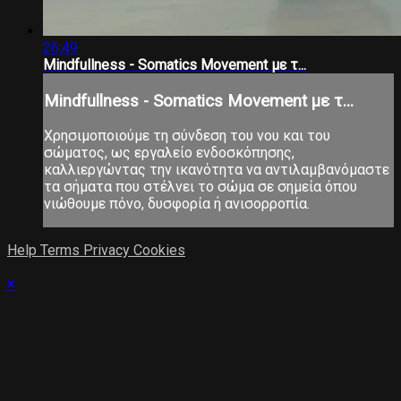
26:49
Mindfullness - Somatics Movement με τ...
Mindfullness - Somatics Movement με τ...
Χρησιμοποιούμε τη σύνδεση του νου και του
σώματος, ως εργαλείο ενδοσκόπησης,
καλλιεργώντας την ικανότητα να αντιλαμβανόμαστε
τα σήματα που στέλνει το σώμα σε σημεία όπου
νιώθουμε πόνο, δυσφορία ή ανισορροπία.
Help
Terms
Privacy
Cookies
×