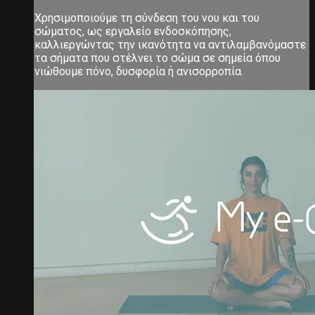
Χρησιμοποιούμε τη σύνδεση του νου και του
σώματος, ως εργαλείο ενδοσκόπησης,
καλλιεργώντας την ικανότητα να αντιλαμβανόμαστε
τα σήματα που στέλνει το σώμα σε σημεία όπου
νιώθουμε πόνο, δυσφορία ή ανισορροπία.