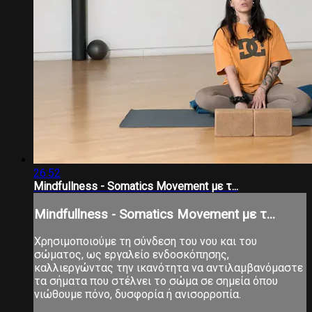
26:52
Mindfullness - Somatics Movement με τ...
Mindfullness - Somatics Movement με τ...
Χρησιμοποιούμε τη σύνδεση του νου και του
σώματος, ως εργαλείο ενδοσκόπησης,
καλλιεργώντας την ικανότητα να αντιλαμβανόμαστε
τα σήματα που στέλνει το σώμα σε σημεία όπου
νιώθουμε πόνο, δυσφορία ή ανισορροπία.