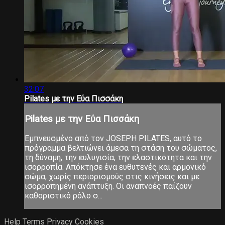
32:07
Pilates με την Εύα Πισσάκη
Pilates με την Εύα Πισσάκη
Εμπνευσμένο από τον JOSEPH PILATES, αυτό το
πρόγραμμα βελτιώνει άμεσα τη στάση του σώματος,
τη δύναμη, την ευλυγισία, την ελαστικότητα και την
ισορροπία. Απόκτησε ένα ευθυτενές και αρμονικό
σώμα, χωρίς περιορισμούς στις κινήσεις και με
ισορροπημένη ανάπτυξη. Οι αναπνοές παίζουν
καθοριστικό ρόλο σ...
Help
Terms
Privacy
Cookies