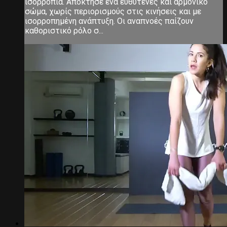
ισορροπία. Απόκτησε ένα ευθυτενές και αρμονικό
σώμα, χωρίς περιορισμούς στις κινήσεις και με
ισορροπημένη ανάπτυξη. Οι αναπνοές παίζουν
καθοριστικό ρόλο σ...