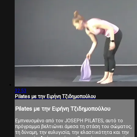
32:53
Pilates με την Ειρήνη Τζιδημοπούλου
Pilates με την Ειρήνη Τζιδημοπούλου
Εμπνευσμένο από τον JOSEPH PILATES, αυτό το
πρόγραμμα βελτιώνει άμεσα τη στάση του σώματος,
τη δύναμη, την ευλυγισία, την ελαστικότητα και την