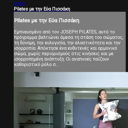
34:05
Pilates με την Εύα Πισσάκη
Pilates με την Εύα Πισσάκη
Εμπνευσμένο από τον JOSEPH PILATES, αυτό το
πρόγραμμα βελτιώνει άμεσα τη στάση του σώματος,
τη δύναμη, την ευλυγισία, την ελαστικότητα και την
ισορροπία. Απόκτησε ένα ευθυτενές και αρμονικό
σώμα, χωρίς περιορισμούς στις κινήσεις και με
ισορροπημένη ανάπτυξη. Οι αναπνοές παίζουν
καθοριστικό ρόλο σ...