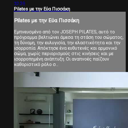
32:29
Pilates με την Εύα Πισσάκη
Pilates με την Εύα Πισσάκη
Εμπνευσμένο από τον JOSEPH PILATES, αυτό το
πρόγραμμα βελτιώνει άμεσα τη στάση του σώματος,
τη δύναμη, την ευλυγισία, την ελαστικότητα και την
ισορροπία. Απόκτησε ένα ευθυτενές και αρμονικό
σώμα, χωρίς περιορισμούς στις κινήσεις και με
ισορροπημένη ανάπτυξη. Οι αναπνοές παίζουν
καθοριστικό ρόλο σ...