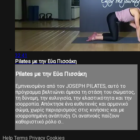
32:41
Pilates με την Εύα Πισσάκη
Pilates με την Εύα Πισσάκη
Εμπνευσμένο από τον JOSEPH PILATES, αυτό το
πρόγραμμα βελτιώνει άμεσα τη στάση του σώματος,
τη δύναμη, την ευλυγισία, την ελαστικότητα και την
ισορροπία. Απόκτησε ένα ευθυτενές και αρμονικό
σώμα, χωρίς περιορισμούς στις κινήσεις και με
ισορροπημένη ανάπτυξη. Οι αναπνοές παίζουν
καθοριστικό ρόλο σ...
Help
Terms
Privacy
Cookies