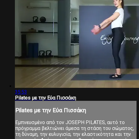
35:53
Pilates με την Εύα Πισσάκη
Pilates με την Εύα Πισσάκη
Εμπνευσμένο από τον JOSEPH PILATES, αυτό το
πρόγραμμα βελτιώνει άμεσα τη στάση του σώματος,
τη δύναμη, την ευλυγισία, την ελαστικότητα και την