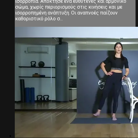
ισορροπία. Απόκτησε ένα ευθυτενές και αρμονικό
σώμα, χωρίς περιορισμούς στις κινήσεις και με
ισορροπημένη ανάπτυξη. Οι αναπνοές παίζουν
καθοριστικό ρόλο σ...