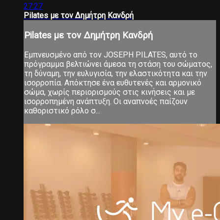
27:27
Pilates με τον Δημήτρη Κανδρή
Pilates με τον Δημήτρη Κανδρή
Εμπνευσμένο από τον JOSEPH PILATES, αυτό το
πρόγραμμα βελτιώνει άμεσα τη στάση του σώματος,
τη δύναμη, την ευλυγισία, την ελαστικότητα και την
ισορροπία. Απόκτησε ένα ευθυτενές και αρμονικό
σώμα, χωρίς περιορισμούς στις κινήσεις και με
ισορροπημένη ανάπτυξη. Οι αναπνοές παίζουν
καθοριστικό ρόλο σ...