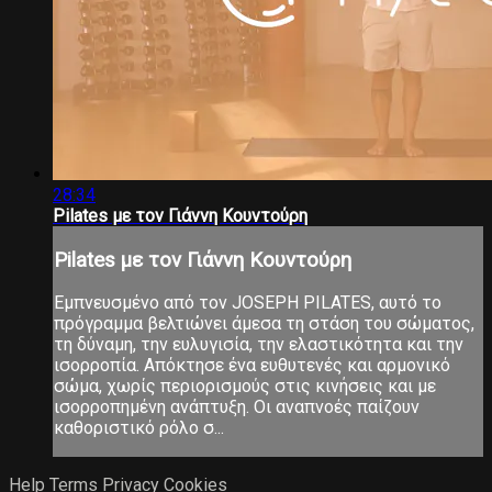
28:34
Pilates με τον Γιάννη Κουντούρη
Pilates με τον Γιάννη Κουντούρη
Εμπνευσμένο από τον JOSEPH PILATES, αυτό το
πρόγραμμα βελτιώνει άμεσα τη στάση του σώματος,
τη δύναμη, την ευλυγισία, την ελαστικότητα και την
ισορροπία. Απόκτησε ένα ευθυτενές και αρμονικό
σώμα, χωρίς περιορισμούς στις κινήσεις και με
ισορροπημένη ανάπτυξη. Οι αναπνοές παίζουν
καθοριστικό ρόλο σ...
Help
Terms
Privacy
Cookies