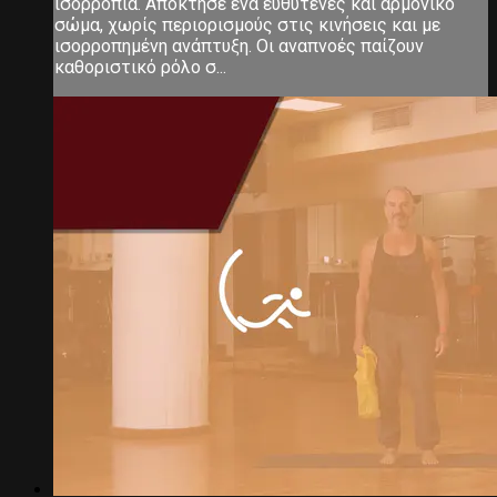
ισορροπία. Απόκτησε ένα ευθυτενές και αρμονικό
σώμα, χωρίς περιορισμούς στις κινήσεις και με
ισορροπημένη ανάπτυξη. Οι αναπνοές παίζουν
καθοριστικό ρόλο σ...