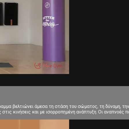
μμα βελτιώνει άμεσα τη στάση του σώματος, τη δύναμη, την 
στις κινήσεις και με ισορροπημένη ανάπτυξη. Οι αναπνοές πα