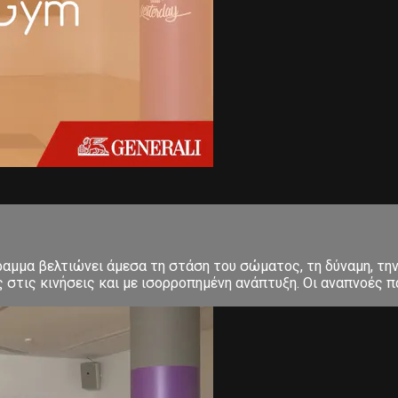
μμα βελτιώνει άμεσα τη στάση του σώματος, τη δύναμη, την 
στις κινήσεις και με ισορροπημένη ανάπτυξη. Οι αναπνοές πα