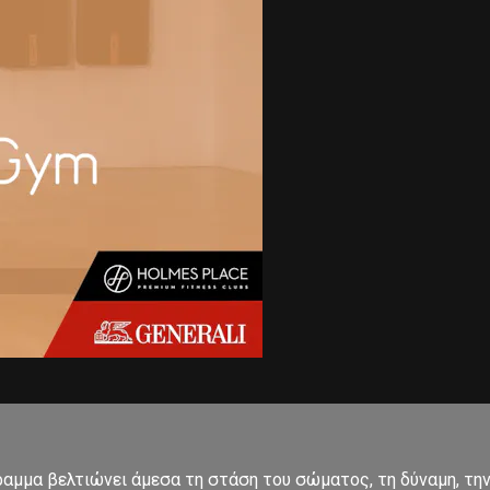
μμα βελτιώνει άμεσα τη στάση του σώματος, τη δύναμη, την 