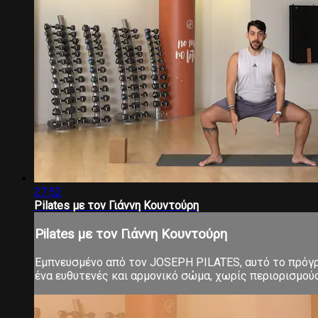
27:52
Pilates με τον Γιάννη Κουντούρη
Pilates με τον Γιάννη Κουντούρη
Εμπνευσμένο από τον JOSEPH PILATES, αυτό το πρόγρα
ένα ευθυτενές και αρμονικό σώμα, χωρίς περιορισμούς 