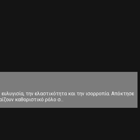
ευλυγισία, την ελαστικότητα και την ισορροπία. Απόκτησε
ίζουν καθοριστικό ρόλο σ...