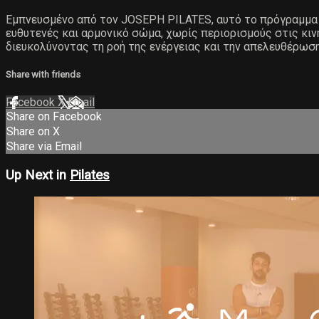
Εμπνευσμένο από τον JOSEPH PILATES, αυτό το πρόγραμμα β
ευθυτενές και αρμονικό σώμα, χωρίς περιορισμούς στις κινή
διευκολύνοντας τη ροή της ενέργειας και την απελευθέρωση
Share with friends
Facebook
X
Email
Share on Facebook
Share on X
Share via Email
Up Next in
Pilates