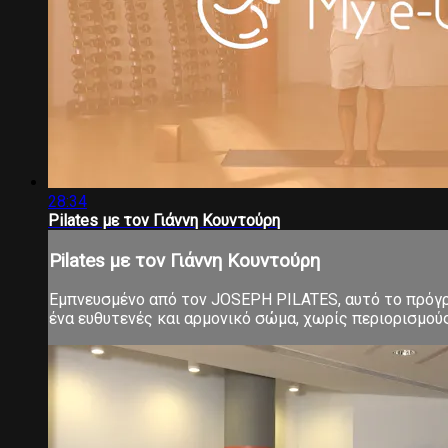
28:34
Pilates με τον Γιάννη Κουντούρη
Pilates με τον Γιάννη Κουντούρη
Εμπνευσμένο από τον JOSEPH PILATES, αυτό το πρόγρα
ένα ευθυτενές και αρμονικό σώμα, χωρίς περιορισμούς 