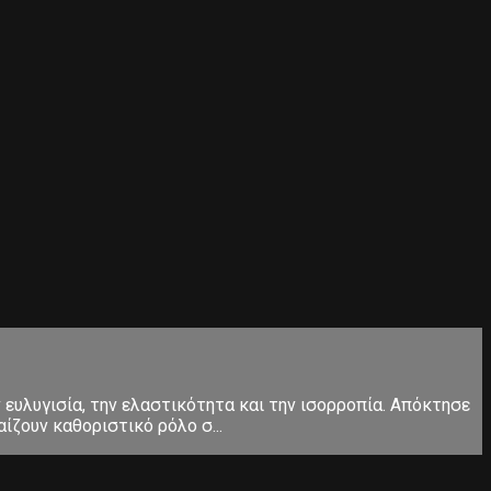
ευλυγισία, την ελαστικότητα και την ισορροπία. Απόκτησε
ίζουν καθοριστικό ρόλο σ...