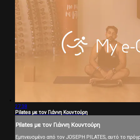
27:38
Pilates με τον Γιάννη Κουντούρη
Pilates με τον Γιάννη Κουντούρη
Εμπνευσμένο από τον JOSEPH PILATES, αυτό το πρόγρα