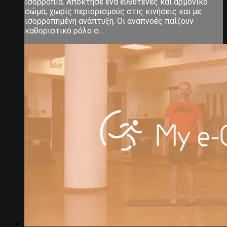
ισορροπία. Απόκτησε ένα ευθυτενές και αρμονικό
σώμα, χωρίς περιορισμούς στις κινήσεις και με
ισορροπημένη ανάπτυξη. Οι αναπνοές παίζουν
καθοριστικό ρόλο σ...