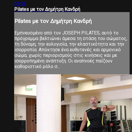
28:38
Pilates με τον Δημήτρη Κανδρή
Pilates με τον Δημήτρη Κανδρή
Εμπνευσμένο από τον JOSEPH PILATES, αυτό το
πρόγραμμα βελτιώνει άμεσα τη στάση του σώματος,
τη δύναμη, την ευλυγισία, την ελαστικότητα και την
ισορροπία. Απόκτησε ένα ευθυτενές και αρμονικό
σώμα, χωρίς περιορισμούς στις κινήσεις και με
ισορροπημένη ανάπτυξη. Οι αναπνοές παίζουν
καθοριστικό ρόλο σ...