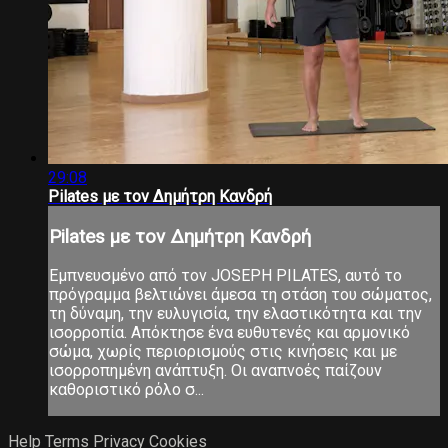
29:08
Pilates με τον Δημήτρη Κανδρή
Pilates με τον Δημήτρη Κανδρή
Εμπνευσμένο από τον JOSEPH PILATES, αυτό το
πρόγραμμα βελτιώνει άμεσα τη στάση του σώματος,
τη δύναμη, την ευλυγισία, την ελαστικότητα και την
ισορροπία. Απόκτησε ένα ευθυτενές και αρμονικό
σώμα, χωρίς περιορισμούς στις κινήσεις και με
ισορροπημένη ανάπτυξη. Οι αναπνοές παίζουν
καθοριστικό ρόλο σ...
Help
Terms
Privacy
Cookies