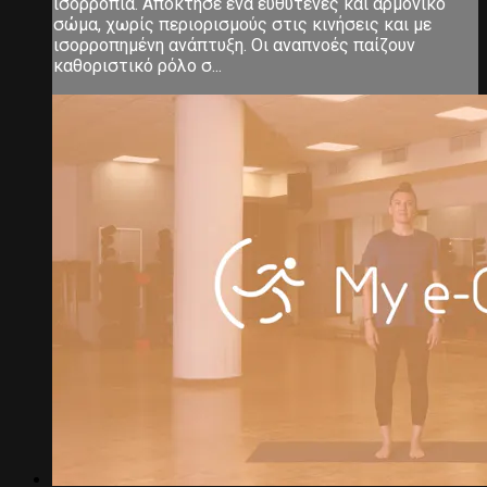
ισορροπία. Απόκτησε ένα ευθυτενές και αρμονικό
σώμα, χωρίς περιορισμούς στις κινήσεις και με
ισορροπημένη ανάπτυξη. Οι αναπνοές παίζουν
καθοριστικό ρόλο σ...