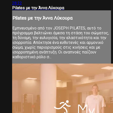
28:22
Pilates με την Άννα Λύκουρα
Pilates με την Άννα Λύκουρα
Εμπνευσμένο από τον JOSEPH PILATES, αυτό το
πρόγραμμα βελτιώνει άμεσα τη στάση του σώματος,
τη δύναμη, την ευλυγισία, την ελαστικότητα και την
ισορροπία. Απόκτησε ένα ευθυτενές και αρμονικό
σώμα, χωρίς περιορισμούς στις κινήσεις και με
ισορροπημένη ανάπτυξη. Οι αναπνοές παίζουν
καθοριστικό ρόλο σ...