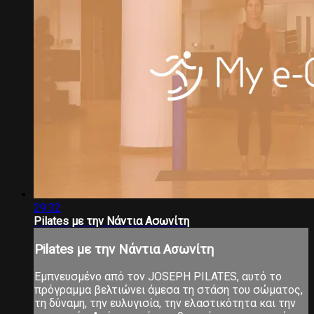
29:32
Pilates με την Νάντια Ασωνίτη
Pilates με την Νάντια Ασωνίτη
Εμπνευσμένο από τον JOSEPH PILATES, αυτό το
πρόγραμμα βελτιώνει άμεσα τη στάση του σώματος,
τη δύναμη, την ευλυγισία, την ελαστικότητα και την