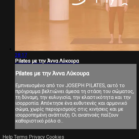
28:17
Pilates με την Άννα Λύκουρα
Pilates με την Άννα Λύκουρα
Εμπνευσμένο από τον JOSEPH PILATES, αυτό το
πρόγραμμα βελτιώνει άμεσα τη στάση του σώματος,
τη δύναμη, την ευλυγισία, την ελαστικότητα και την
ισορροπία. Απόκτησε ένα ευθυτενές και αρμονικό
σώμα, χωρίς περιορισμούς στις κινήσεις και με
ισορροπημένη ανάπτυξη. Οι αναπνοές παίζουν
καθοριστικό ρόλο σ...
Help
Terms
Privacy
Cookies