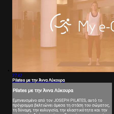
27:42
Pilates με την Άννα Λύκουρα
Pilates με την Άννα Λύκουρα
Εμπνευσμένο από τον JOSEPH PILATES, αυτό το
πρόγραμμα βελτιώνει άμεσα τη στάση του σώματος,
τη δύναμη, την ευλυγισία, την ελαστικότητα και την