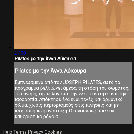
27:00
Pilates με την Άννα Λύκουρα
Pilates με την Άννα Λύκουρα
Εμπνευσμένο από τον JOSEPH PILATES, αυτό το
πρόγραμμα βελτιώνει άμεσα τη στάση του σώματος,
τη δύναμη, την ευλυγισία, την ελαστικότητα και την
ισορροπία. Απόκτησε ένα ευθυτενές και αρμονικό
σώμα, χωρίς περιορισμούς στις κινήσεις και με
ισορροπημένη ανάπτυξη. Οι αναπνοές παίζουν
καθοριστικό ρόλο σ...
Help
Terms
Privacy
Cookies