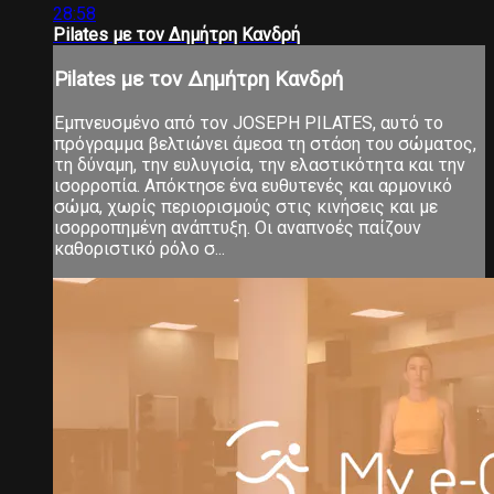
28:58
Pilates με τον Δημήτρη Κανδρή
Pilates με τον Δημήτρη Κανδρή
Εμπνευσμένο από τον JOSEPH PILATES, αυτό το
πρόγραμμα βελτιώνει άμεσα τη στάση του σώματος,
τη δύναμη, την ευλυγισία, την ελαστικότητα και την
ισορροπία. Απόκτησε ένα ευθυτενές και αρμονικό
σώμα, χωρίς περιορισμούς στις κινήσεις και με
ισορροπημένη ανάπτυξη. Οι αναπνοές παίζουν
καθοριστικό ρόλο σ...