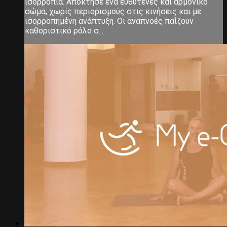
ισορροπία. Απόκτησε ένα ευθυτενές και αρμονικό
σώμα, χωρίς περιορισμούς στις κινήσεις και με
ισορροπημένη ανάπτυξη. Οι αναπνοές παίζουν
καθοριστικό ρόλο σ...