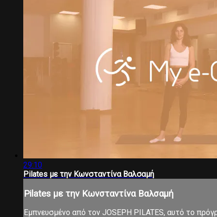
29:10
Pilates με την Κωνσταντίνα Βαλσαμή
Pilates με την Κωνσταντίνα Βαλσαμή
Εμπνευσμένο από τον JOSEPH PILATES, αυτό το πρόγρα