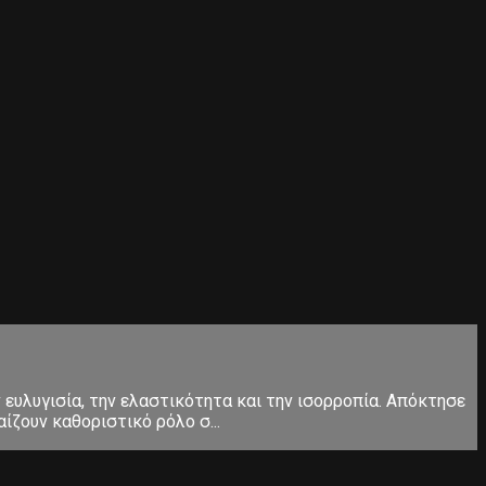
ευλυγισία, την ελαστικότητα και την ισορροπία. Απόκτησε
ίζουν καθοριστικό ρόλο σ...