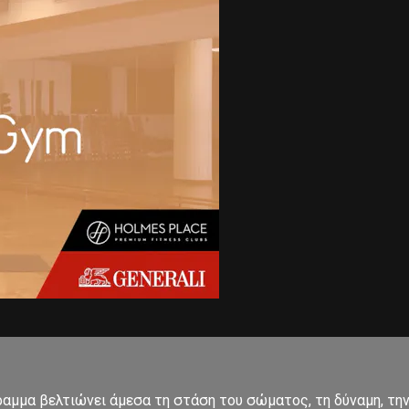
μμα βελτιώνει άμεσα τη στάση του σώματος, τη δύναμη, την 