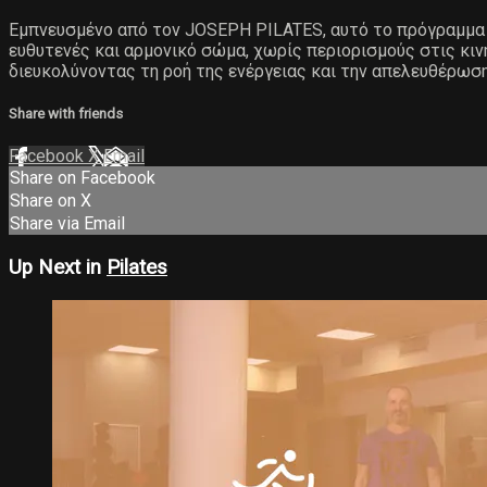
Εμπνευσμένο από τον JOSEPH PILATES, αυτό το πρόγραμμα β
ευθυτενές και αρμονικό σώμα, χωρίς περιορισμούς στις κινή
διευκολύνοντας τη ροή της ενέργειας και την απελευθέρωση
Share with friends
Facebook
X
Email
Share on Facebook
Share on X
Share via Email
Up Next in
Pilates