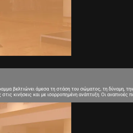
μμα βελτιώνει άμεσα τη στάση του σώματος, τη δύναμη, την 
στις κινήσεις και με ισορροπημένη ανάπτυξη. Οι αναπνοές πα