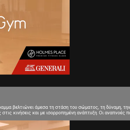
μμα βελτιώνει άμεσα τη στάση του σώματος, τη δύναμη, την 
στις κινήσεις και με ισορροπημένη ανάπτυξη. Οι αναπνοές πα