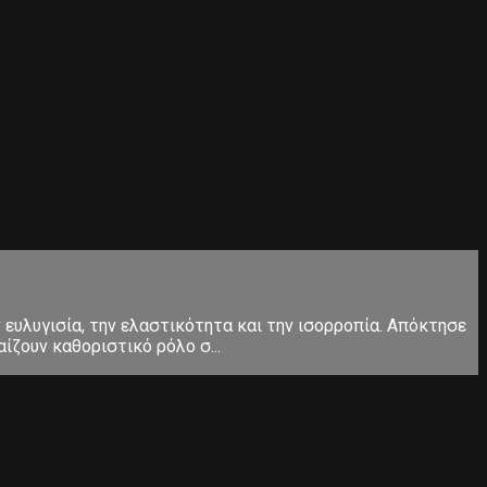
ευλυγισία, την ελαστικότητα και την ισορροπία. Απόκτησε
ίζουν καθοριστικό ρόλο σ...