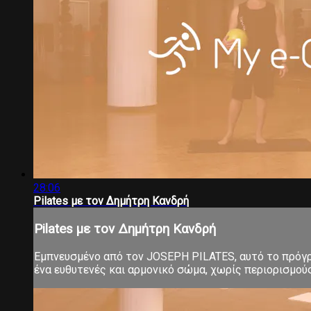
28:06
Pilates με τον Δημήτρη Κανδρή
Pilates με τον Δημήτρη Κανδρή
Εμπνευσμένο από τον JOSEPH PILATES, αυτό το πρόγρα
ένα ευθυτενές και αρμονικό σώμα, χωρίς περιορισμούς 