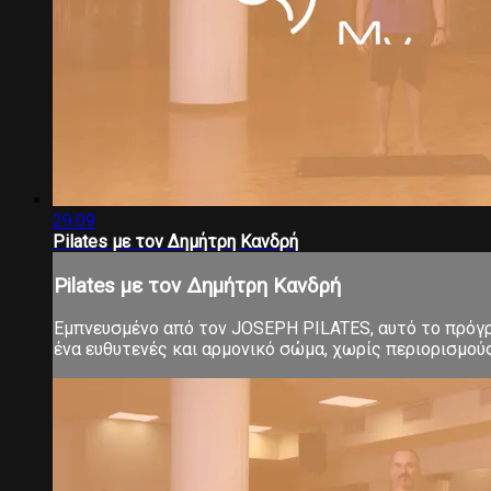
29:09
Pilates με τον Δημήτρη Κανδρή
Pilates με τον Δημήτρη Κανδρή
Εμπνευσμένο από τον JOSEPH PILATES, αυτό το πρόγρα
ένα ευθυτενές και αρμονικό σώμα, χωρίς περιορισμούς 