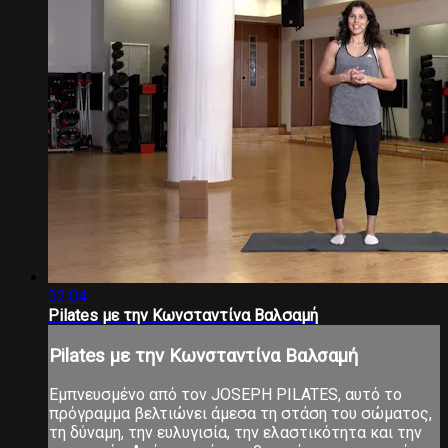
32:04
Pilates με την Κωνσταντίνα Βαλσαμή
Pilates με την Κωνσταντίνα Βαλσαμή
Εμπνευσμένο από τον JOSEPH PILATES, αυτό το
πρόγραμμα βελτιώνει άμεσα τη στάση του σώματος,
τη δύναμη, την ευλυγισία, την ελαστικότητα και την