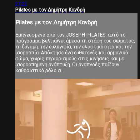
27:22
Pilates με τον Δημήτρη Κανδρή
Pilates με τον Δημήτρη Κανδρή
Εμπνευσμένο από τον JOSEPH PILATES, αυτό το
πρόγραμμα βελτιώνει άμεσα τη στάση του σώματος,
τη δύναμη, την ευλυγισία, την ελαστικότητα και την
ισορροπία. Απόκτησε ένα ευθυτενές και αρμονικό
σώμα, χωρίς περιορισμούς στις κινήσεις και με
ισορροπημένη ανάπτυξη. Οι αναπνοές παίζουν
καθοριστικό ρόλο σ...