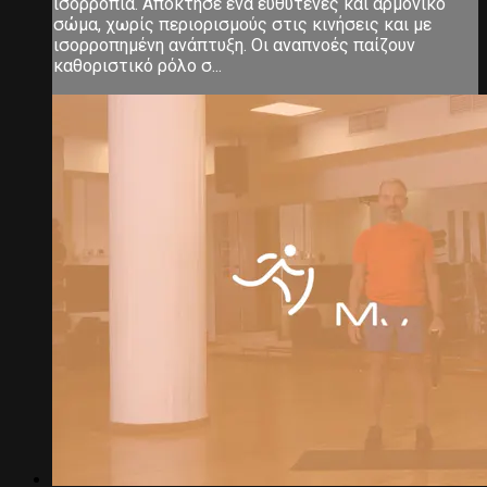
ισορροπία. Απόκτησε ένα ευθυτενές και αρμονικό
σώμα, χωρίς περιορισμούς στις κινήσεις και με
ισορροπημένη ανάπτυξη. Οι αναπνοές παίζουν
καθοριστικό ρόλο σ...