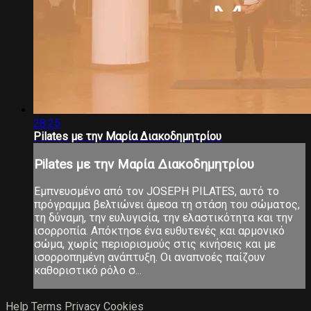
28:25
Pilates με την Μαρία Διακοδημητρίου
Pilates με την Μαρία Διακοδημητρίου
Εμπνευσμένο από τον JOSEPH PILATES, αυτό το
πρόγραμμα βελτιώνει άμεσα τη στάση του σώματος,
τη δύναμη, την ευλυγισία, την ελαστικότητα και την
ισορροπία. Απόκτησε ένα ευθυτενές και αρμονικό
σώμα, χωρίς περιορισμούς στις κινήσεις και με
ισορροπημένη ανάπτυξη. Οι αναπνοές παίζουν
καθοριστικό ρόλο σ...
Help
Terms
Privacy
Cookies