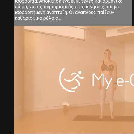
ισορροπία. Απόκτησε ένα ευθυτενές και αρμονικό
σώμα, χωρίς περιορισμούς στις κινήσεις και με
ισορροπημένη ανάπτυξη. Οι αναπνοές παίζουν
καθοριστικό ρόλο σ...