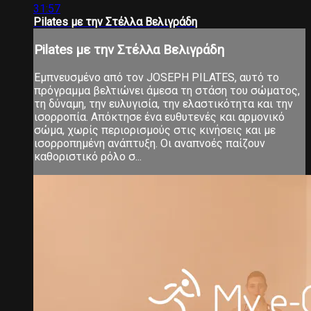
31:57
Pilates με την Στέλλα Βελιγράδη
Pilates με την Στέλλα Βελιγράδη
Εμπνευσμένο από τον JOSEPH PILATES, αυτό το
πρόγραμμα βελτιώνει άμεσα τη στάση του σώματος,
τη δύναμη, την ευλυγισία, την ελαστικότητα και την
ισορροπία. Απόκτησε ένα ευθυτενές και αρμονικό
σώμα, χωρίς περιορισμούς στις κινήσεις και με
ισορροπημένη ανάπτυξη. Οι αναπνοές παίζουν
καθοριστικό ρόλο σ...