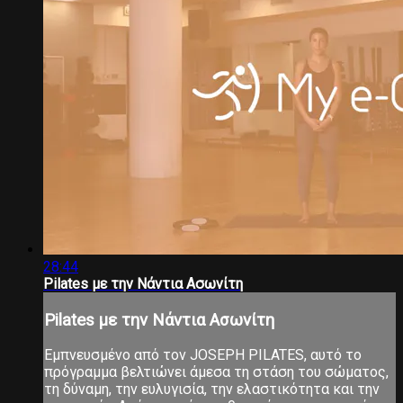
28:44
Pilates με την Νάντια Ασωνίτη
Pilates με την Νάντια Ασωνίτη
Εμπνευσμένο από τον JOSEPH PILATES, αυτό το
πρόγραμμα βελτιώνει άμεσα τη στάση του σώματος,
τη δύναμη, την ευλυγισία, την ελαστικότητα και την