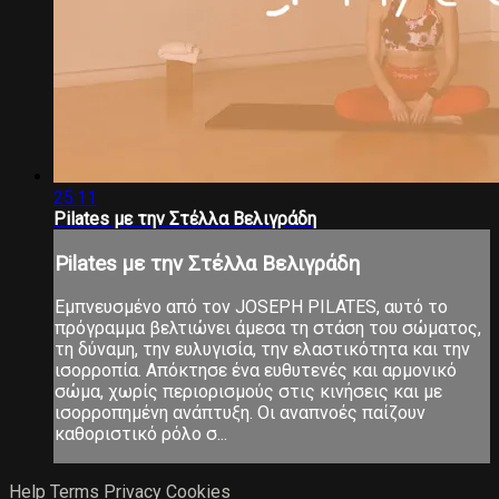
25:11
Pilates με την Στέλλα Βελιγράδη
Pilates με την Στέλλα Βελιγράδη
Εμπνευσμένο από τον JOSEPH PILATES, αυτό το
πρόγραμμα βελτιώνει άμεσα τη στάση του σώματος,
τη δύναμη, την ευλυγισία, την ελαστικότητα και την
ισορροπία. Απόκτησε ένα ευθυτενές και αρμονικό
σώμα, χωρίς περιορισμούς στις κινήσεις και με
ισορροπημένη ανάπτυξη. Οι αναπνοές παίζουν
καθοριστικό ρόλο σ...
Help
Terms
Privacy
Cookies