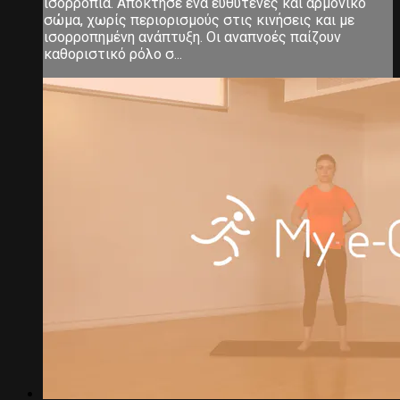
ισορροπία. Απόκτησε ένα ευθυτενές και αρμονικό
σώμα, χωρίς περιορισμούς στις κινήσεις και με
ισορροπημένη ανάπτυξη. Οι αναπνοές παίζουν
καθοριστικό ρόλο σ...