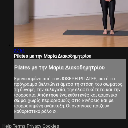
27:51
Pilates με την Μαρία Διακοδημητρίου
Pilates με την Μαρία Διακοδημητρίου
Εμπνευσμένο από τον JOSEPH PILATES, αυτό το
πρόγραμμα βελτιώνει άμεσα τη στάση του σώματος,
τη δύναμη, την ευλυγισία, την ελαστικότητα και την
ισορροπία. Απόκτησε ένα ευθυτενές και αρμονικό
σώμα, χωρίς περιορισμούς στις κινήσεις και με
ισορροπημένη ανάπτυξη. Οι αναπνοές παίζουν
καθοριστικό ρόλο σ...
Help
Terms
Privacy
Cookies