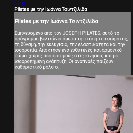
28:01
Pilates με την Ιωάννα Τσιντζιλίδα
Pilates με την Ιωάννα Τσιντζιλίδα
Εμπνευσμένο από τον JOSEPH PILATES, αυτό το
πρόγραμμα βελτιώνει άμεσα τη στάση του σώματος,
τη δύναμη, την ευλυγισία, την ελαστικότητα και την
ισορροπία. Απόκτησε ένα ευθυτενές και αρμονικό
σώμα, χωρίς περιορισμούς στις κινήσεις και με
ισορροπημένη ανάπτυξη. Οι αναπνοές παίζουν
καθοριστικό ρόλο σ...