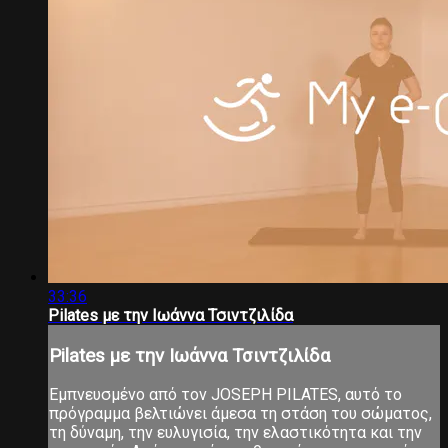
33:36
Pilates με την Ιωάννα Τσιντζιλίδα
Pilates με την Ιωάννα Τσιντζιλίδα
Εμπνευσμένο από τον JOSEPH PILATES, αυτό το
πρόγραμμα βελτιώνει άμεσα τη στάση του σώματος,
τη δύναμη, την ευλυγισία, την ελαστικότητα και την