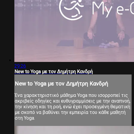
29:26
New to Yoga με τον Δημήτρη Κανδρή
New to Yoga με τον Δημήτρη Κανδρή
Ένα χαρακτηριστικό μάθημα Yoga που ισορροπεί τις
ακριβείς οδηγίες και ευθυγραμμίσεις με την αναπνοή,
την κίνηση και τη ροή, ενώ έχει προσεγμένη θεματική
με σκοπό να βαθύνει την εμπειρία του κάθε μαθητή
στη Yoga.