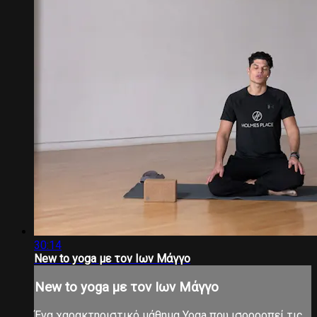
30:14
New to yoga με τον Ιων Μάγγο
New to yoga με τον Ιων Μάγγο
Ένα χαρακτηριστικό μάθημα Yoga που ισορροπεί τις