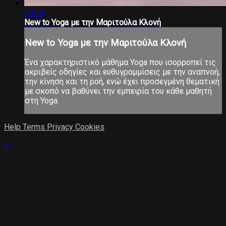
30:24
New to Yoga με την Μαριτούλα Κλονή
New to Yoga με την Μαριτούλα Κλονή
Ένα χαρακτηριστικό μάθημα Yoga που ισορροπεί τις
ακριβείς οδηγίες και ευθυγραμμίσεις με την αναπνοή,
την κίνηση και τη ροή, ενώ έχει προσεγμένη θεματική
με σκοπό να βαθύνει την εμπειρία του κάθε μαθητή
στη Yoga.
Help
Terms
Privacy
Cookies
×